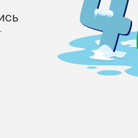
ись
.