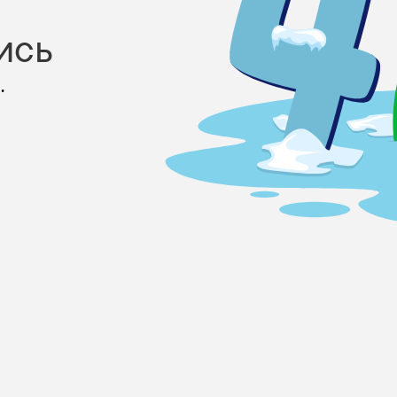
ись
.