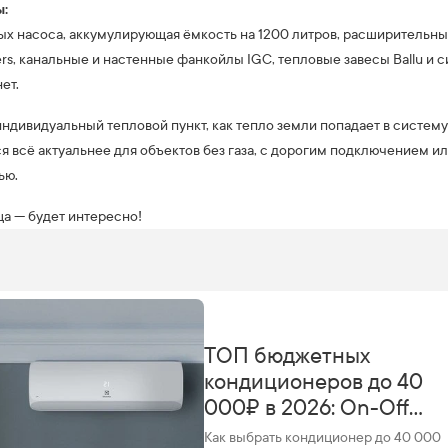
ы:
ых насоса, аккумулирующая ёмкость на 1200 литров, расширительны
s, канальные и настенные фанкойлы IGC, тепловые завесы Ballu и 
ет.
индивидуальный тепловой пункт, как тепло земли попадает в систем
я всё актуальнее для объектов без газа, с дорогим подключением и
ью.
а — будет интересно!
ТОП бюджетных
кондиционеров до 40
000₽ в 2026: On-Off
или Инвертор — что
Как выбрать кондиционер до 40 000