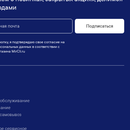
одами
Подписаться
опку, я подтверждаю свое согласие на
сональных данных в соответствии с
азина MirCli.ru
 обслуживание
вание
 самовывоз
ое сервисное