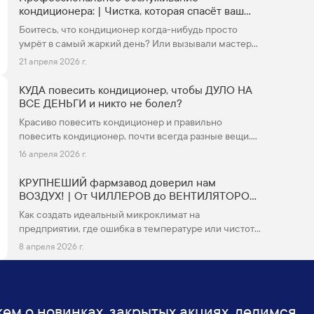
кондиционера: | Чистка, которая спасёт ваш
кошелёк
Боитесь, что кондиционер когда-нибудь просто
умрёт в самый жаркий день? Или вызывали мастера,
а он только фильтры пропылесосил и ушёл?
21 апреля 2026 г.
КУДА повесить кондиционер, чтобы ДУЛО НА
ВСЕ ДЕНЬГИ и никто не болел?
Красиво повесить кондиционер и правильно
повесить кондиционер, почти всегда разные вещи.
Часто после покупки кондиционера вы задаетесь
16 апреля 2026 г.
вопросом - как повесить кондиционер?
КРУПНЕШИЙ фармзавод доверил нам
ВОЗДУХ! | От ЧИЛЛЕРОВ до ВЕНТИЛЯТОРОВ
дымоудоления.
Как создать идеальный микроклимат на
предприятии, где ошибка в температуре или чистоте
воздуха может стоить миллионов? Мы показываем
8 апреля 2026 г.
всё изнутри!
ем о новинках, закрытых акциях, делимся