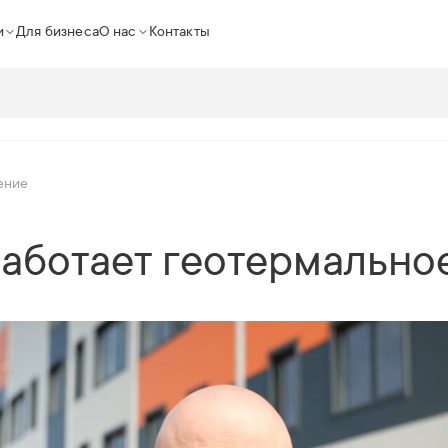
и
Для бизнеса
О нас
Контакты
ление
 работает геотермально