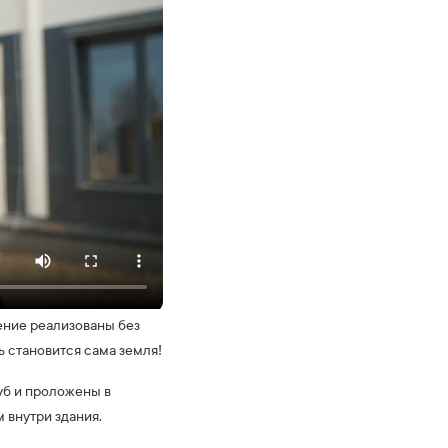
ение реализованы без
ь становится сама земля!
уб и проложены в
 внутри здания.