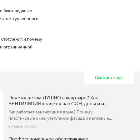
е баки, водяные
система удалённого
у отопления и почему
ли ограниченной
Смотреть все
Почему летом ДУШНО в квартире? Как
ВЕНТИЛЯЦИЯ крадет у вас СОН, деньги и
здоровье?
Как работает вентиляция в доме? Почему
пластиковые окна, утепление фасада и натяжные
потолки ухудшают тягу вентиляции?
23 апреля 2026 г.
Профессиональное обслуживание