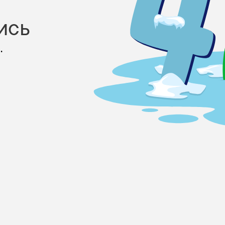
ись
.