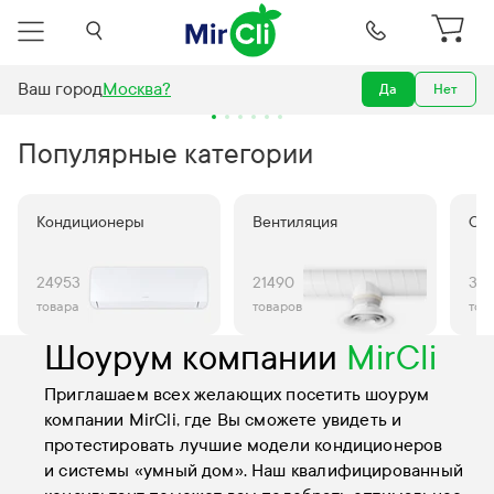
MirCli — интернет-магазин кл
Ваш город
Москва
?
Да
Нет
Популярные категории
Кондиционеры
Вентиляция
От
24953
21490
39
товара
товаров
тов
Шоурум компании
MirCli
Приглашаем всех желающих посетить шоурум
компании MirCli, где Вы сможете увидеть и
протестировать лучшие модели кондиционеров
и системы «умный дом». Наш квалифицированный