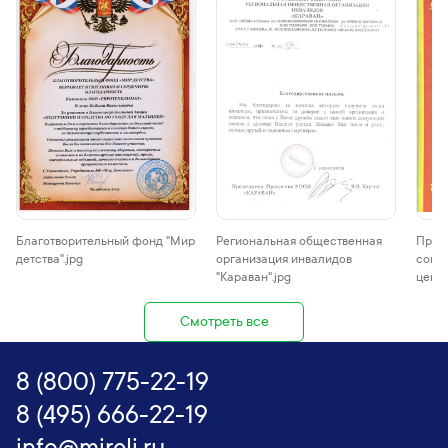
Благотворительный фонд "Мир
Региональная общественная
Прав
детства".jpg
организация инвалидов
соци
"Караван".jpg
центр
Смотреть все
8 (800) 775-22-19
8 (495) 666-22-19