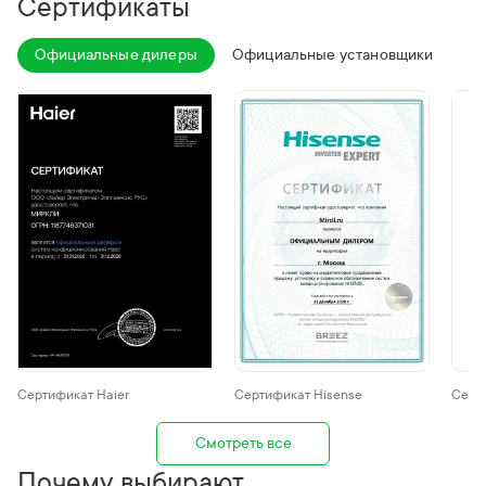
Сертификаты
Официальные дилеры
Официальные установщики
Оф
Сертификат Haier
Сертификат Hisense
Серти
Смотреть все
Почему выбирают