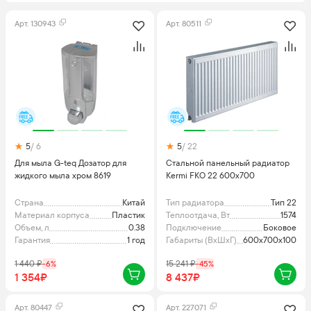
Арт.
130943
Арт.
80511
5
/ 6
5
/ 22
Для мыла G-teq Дозатор для
Стальной панельный радиатор
жидкого мыла хром 8619
Kermi FKO 22 600x700
Страна
Китай
Тип радиатора
Тип 22
Материал корпуса
Пластик
Теплоотдача, Вт
1574
Объем, л
0.38
Подключение
Боковое
Гарантия
1 год
Габариты (ВхШхГ), мм
600x700x100
1 440
₽
-
6
%
15 241
₽
-
45
%
1 354₽
8 437₽
Арт.
80447
Арт.
227071