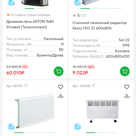
Оставьте отзыв первым
5
/ 22
Дровяная печь ASTON 11кВт
Стальной панельный радиатор
Угловой (Талькохлорит)
Kermi FKO 22 600x800
Тип установки
Напольный
Тип радиатора
Тип 22
Мощность, кВт
11
Теплоотдача, Вт
1799
Площадь, м²
110
Подключение
Боковое
Вид топлива
Брикеты/Дрова
Габариты (ВхШхГ), мм
600x800x100
63 840
₽
-
6
%
16 643
₽
-
46
%
60 010₽
9 022₽
Арт.
80190
Арт.
210430