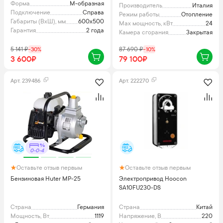
Форма
М-образная
Производитель
Италия
Подключение
Справа
Режим работы
Отопление
Габариты (ВхШ), мм
600x500
Max мощность, кВт
24
Гарантия
2 года
Камера сгорания
Закрытая
5 141
₽
-
30
%
87 690
₽
-
10
%
3 600₽
79 100₽
Арт.
239486
Арт.
222270
0-0-4
Оставьте отзыв первым
Оставьте отзыв первым
Бензиновая Huter MP-25
Электропривод Hoocon
SA10FU230-DS
Страна
Германия
Страна
Китай
Мощность, Вт
1119
Напряжение, В
220