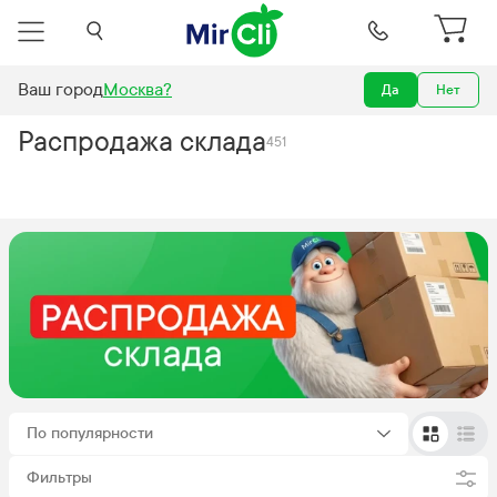
Ваш город
Москва
?
Да
Нет
Акции
Распродажа склада
Распродажа склада
451
По популярности
Фильтры