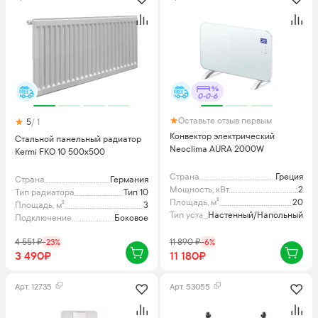
0-0-6
Оставьте отзыв первым
5
/ 1
Конвектор электрический
Стальной панельный радиатор
Neoclima AURA 2000W
Kermi FKO 10 500x500
Страна
Греция
Страна
Германия
Мощность, кВт
2
Тип радиатора
Тип 10
Площадь, м²
20
Площадь, м²
3
Тип установки
Настенный/Напольный
Подключение
Боковое
4 551
₽
-
23
%
11 890
₽
-
6
%
3 490₽
11 180₽
Арт.
12735
Арт.
53055