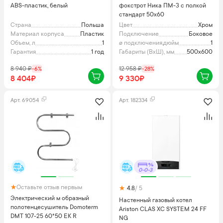
ABS-пластик, белый
фокстрот Ника ПМ-3 с полкой
стандарт 50х60
Страна
Польша
Цвет
Хром
Материал корпуса
Пластик
Подключение
Боковое
Объем, л
1
ø подключения,дюйм
1
Гарантия
1 год
Габариты (ВхШ), мм
500x600
8 940
₽
-
6
%
12 958
₽
-
28
%
8 404₽
9 330₽
Арт.
69054
Арт.
182334
0-0-3
Оставьте отзыв первым
4.8
/ 5
Электрический м образный
Настенный газовый котел
полотенцесушитель Domoterm
Ariston CLAS XC SYSTEM 24 FF
DMT 107-25 60*50 EK R
NG