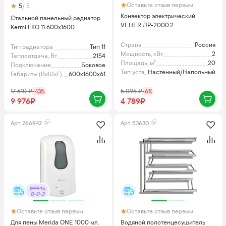
Оставьте отзыв первым
5
/ 5
Конвектор электрический
Стальной панельный радиатор
VEHER ЛР-2000.2
Kermi FKO 11 600x1600
Страна
Россия
Тип радиатора
Тип 11
Мощность, кВт
2
Теплоотдача, Вт
2154
Площадь, м²
20
Подключение
Боковое
Тип установки
Настенный/Напольный
Габариты (ВхШхГ), мм
600x1600x61
17 610
₽
-
43
%
5 095
₽
-
6
%
9 976₽
4 789₽
Арт.
266942
Арт.
53630
0-0-3
Оставьте отзыв первым
Оставьте отзыв первым
Для пены Merida ONE 1000 мл.
Водяной полотенцесушитель