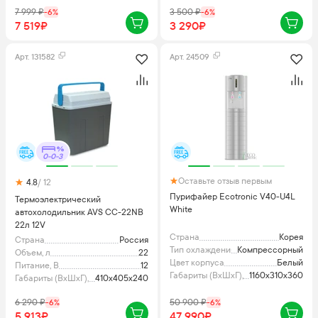
7 999
₽
-
6
%
3 500
₽
-
6
%
7 519₽
3 290₽
Арт.
131582
Арт.
24509
0-0-3
Оставьте отзыв первым
4.8
/ 12
Пурифайер Ecotronic V40-U4L
Термоэлектрический
White
автохолодильник AVS CC-22NB
22л 12V
Страна
Корея
Страна
Россия
Тип охлаждения
Компрессорный
Объем, л
22
Цвет корпуса
Белый
Питание, В
12
Габариты (ВхШхГ), мм
1160x310x360
Габариты (ВхШхГ), мм
410x405x240
6 290
₽
-
6
%
50 900
₽
-
6
%
5 913₽
47 990₽