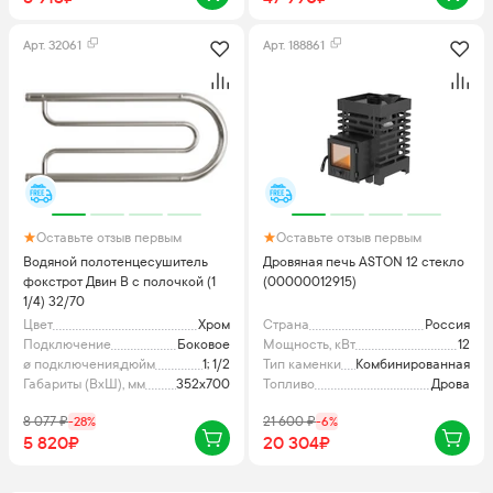
Арт.
32061
Арт.
188861
Оставьте отзыв первым
Оставьте отзыв первым
Водяной полотенцесушитель
Дровяная печь ASTON 12 стекло
фокстрот Двин B с полочкой (1
(00000012915)
1/4) 32/70
Цвет
Хром
Страна
Россия
Подключение
Боковое
Мощность, кВт
12
ø подключения,дюйм
1; 1/2
Тип каменки
Комбинированная
Габариты (ВхШ), мм
352x700
Топливо
Дрова
8 077
₽
-
28
%
21 600
₽
-
6
%
5 820₽
20 304₽