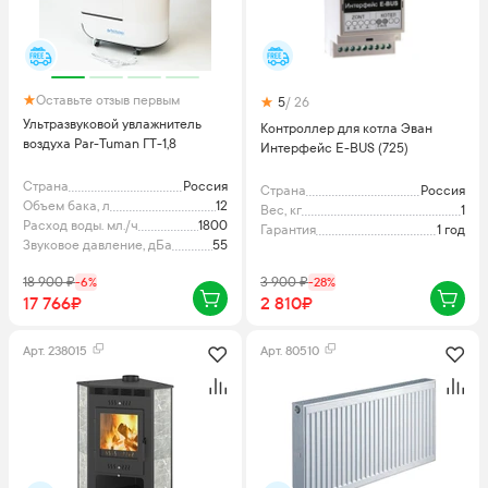
Оставьте отзыв первым
5
/ 26
Ультразвуковой увлажнитель
Контроллер для котла Эван
воздуха Par-Tuman ГТ-1,8
Интерфейс E-BUS (725)
Страна
Россия
Страна
Россия
Объем бака, л
12
Вес, кг
1
Расход воды. мл./ч
1800
Гарантия
1 год
Звуковое давление, дБа
55
18 900
₽
-
6
%
3 900
₽
-
28
%
17 766₽
2 810₽
Арт.
238015
Арт.
80510