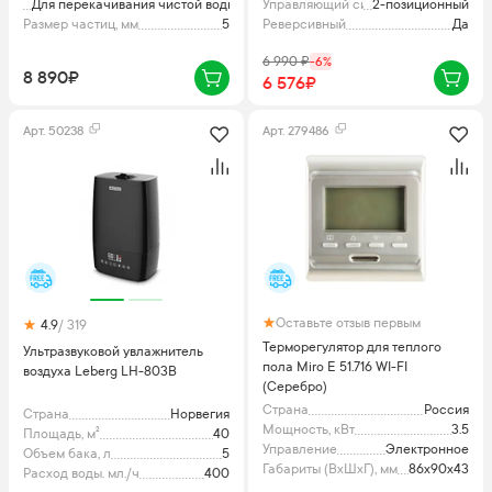
Назначение
Для перекачивания чистой воды
Управляющий сигнал
2-позиционный
Размер частиц, мм
5
Реверсивный
Да
6 990
₽
-
6
%
8 890₽
6 576₽
Арт.
50238
Арт.
279486
Оставьте отзыв первым
4.9
/ 319
Терморегулятор для теплого
Ультразвуковой увлажнитель
пола Miro E 51.716 WI-FI
воздуха Leberg LH-803B
(Серебро)
Страна
Россия
Страна
Норвегия
Мощность, кВт
3.5
Площадь, м²
40
Управление
Электронное
Объем бака, л
5
Габариты (ВхШхГ), мм
86x90x43
Расход воды. мл./ч
400