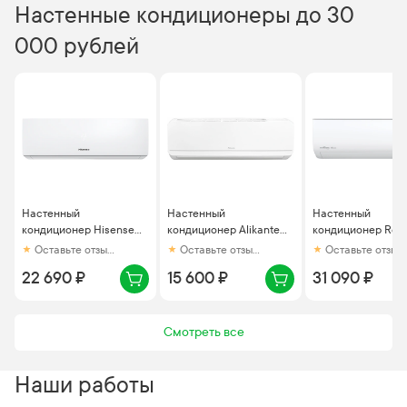
Настенные кондиционеры до 30
000 рублей
Настенный
Настенный
Настенный
кондиционер Hisense
кондиционер Alikante
кондиционер Roya
Easy Classic A AS-
Mar ALSH07R1
Clima Gloria RCI-
Оставьте отзыв первым
Оставьте отзыв первым
Оставьте отзыв первым
07HR4RYDDJ00
GL22HN
22 690 ₽
15 600 ₽
31 090 ₽
Смотреть все
Наши работы