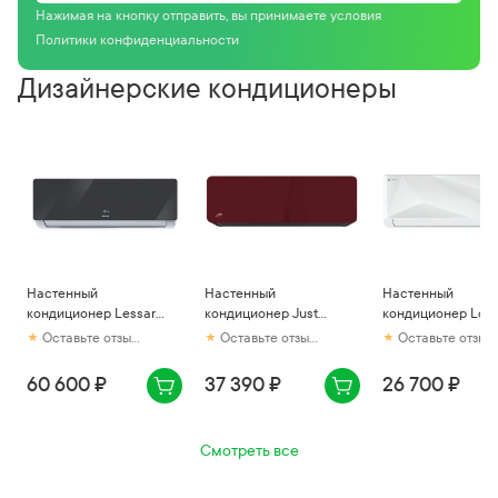
Нажимая на кнопку отправить, вы принимаете условия
Политики конфиденциальности
Дизайнерские кондиционеры
Настенный
Настенный
Настенный
кондиционер Lessar
кондиционер Just
кондиционер Lori
Ego LS-HE09KNE2/LU-
Chroma JAC-
Diamond White LA
Оставьте отзыв первым
Оставьте отзыв первым
Оставьте отзыв первым
HE09KNE2
10HPSIA/CAC Burgundy
09MD
60 600 ₽
37 390 ₽
26 700 ₽
Смотреть все