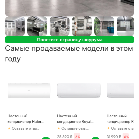
Посетите страницу шоурума
Самые продаваемые модели в этом
году
Настенный
Настенный
Настенный
кондиционер Haier
кондиционер Royal
кондиционер Roya
Coral
Clima Aria RCI-AR22HN
Clima Aria RCI-A
Оставьте отзыв первым
Оставьте отзыв первым
Оставьте отзыв первым
AS20HPL2HRA/1U20HPL1FRA
28 890
₽
-
6
%
31 990
₽
-
6
%