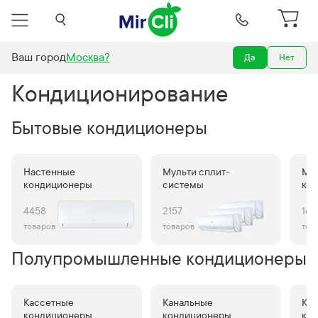
Ваш город
Москва
?
Да
Нет
Кондиционеры
Кондиционирование
Бытовые кондиционеры
Настенные
Мульти сплит-
Мо
кондиционеры
системы
ко
4458
2157
167
товаров
товаров
тов
Полупромышленные кондиционеры
Кассетные
Канальные
Ко
кондиционеры
кондиционеры
ко