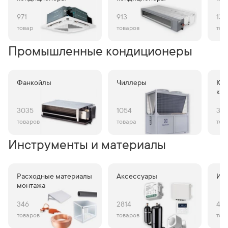
971
913
132
товар
товаров
тов
Промышленные кондиционеры
Фанкойлы
Чиллеры
Ко
ко
бл
3035
1054
35
товаров
товара
тов
Инструменты и материалы
Расходные материалы
Аксессуары
Ин
монтажа
346
2814
45
товаров
товаров
тов