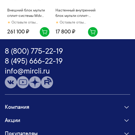
Внешний блок мульти
Настенный внутренний
сплит-системы Mdv
блок мульти сплит-
Free match MD4O-
системы Mdv Infini
Оставьте отзыв первым
Оставьте отзыв первым
36HFN8
UVpro MDSAL-09HRFN8
261 100 ₽
17 800 ₽
8 (800) 775-22-19
8 (495) 666-22-19
info@mircli.ru
Компания
Акции
Покупателям