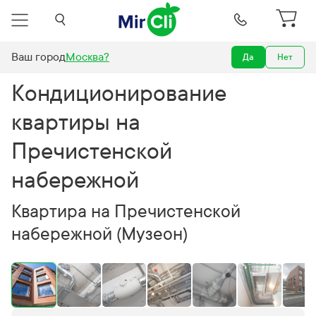
Ваш город
Москва
?
Да
Нет
боты
Кондиционирование квартиры на Пречистенской набережной
Кондиционирование
квартиры на
Пречистенской
набережной
Квартира на Пречистенской
набережной (Музеон)