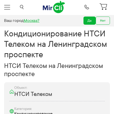
Ваш город
Москва
?
Да
Нет
Кондиционирование НТСИ Телеком на Ленинградском проспекте
Кондиционирование НТСИ
Телеком на Ленинградском
проспекте
НТСИ Телеком на Ленинградском
проспекте
Объект:
НТСИ Телеком
Категория:
Кондиционирование