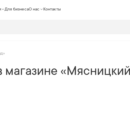
и
Для бизнеса
О нас
Контакты
яд»
 магазине «Мясницкий
1
10
|