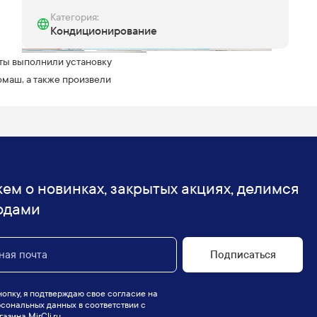
Категория:
Кондиционирование
сты выполнили установку
омаш, а также произвели
ем о новинках, закрытых акциях, делимся
одами
Подписаться
опку, я подтверждаю свое согласие на
сональных данных в соответствии с
азина MirCli.ru