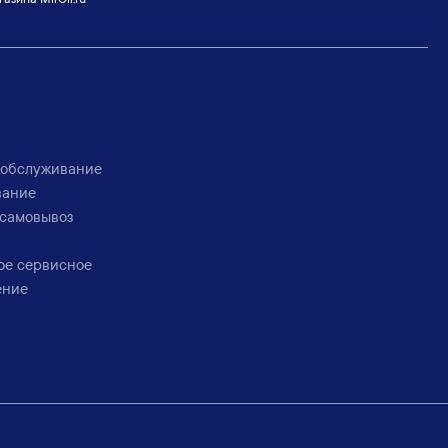
 обслуживание
вание
 самовывоз
ое сервисное
ение