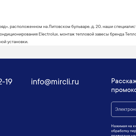
ряд», расположенном на Литовском бульваре, д. 20, наши специали
ондиционирования Electrolux, монтаж тепловой завесы бренда Тепл
ой установки.
2-19
info@mircli.ru
Расскаж
промок
Нажимая на кн
обработку пер
правилами маг