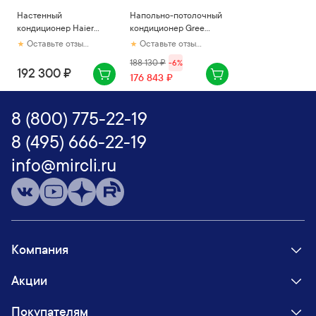
Настенный
Напольно-потолочный
кондиционер Haier
кондиционер Gree
Flexis Super Match
GUD71ZD1/B-S
Оставьте отзыв первым
Оставьте отзыв первым
AS70S2SF2FA-
188 130
₽
-
6
%
W/1U70S2SJ2FA
192 300 ₽
176 843 ₽
8 (800) 775-22-19
8 (495) 666-22-19
info@mircli.ru
Компания
Акции
Покупателям