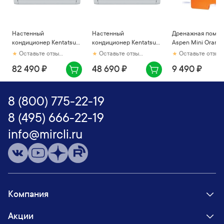
Настенный
Настенный
Дренажная помпа
кондиционер Kentatsu
кондиционер Kentatsu
Aspen Mini Orang
Kanami
Kanami
Оставьте отзыв первым
Оставьте отзыв первым
Оставьте отзыв первым
KSGA53HZRN1W/KSRA53HZRN1
KSGAA35HZRN1W/KSRAA35HZRN1
82 490 ₽
48 690 ₽
9 490 ₽
8 (800) 775-22-19
8 (495) 666-22-19
info@mircli.ru
Компания
Акции