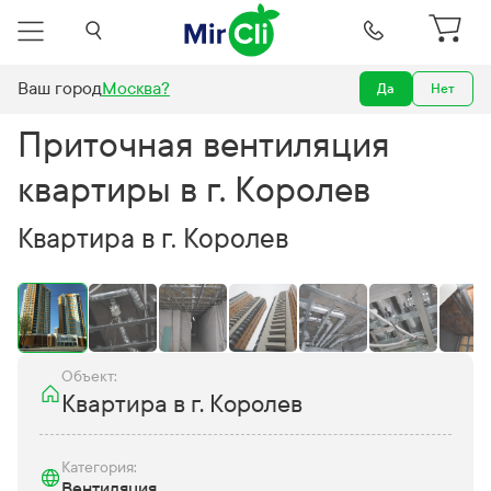
Ваш город
Москва
?
Да
Нет
Наши работы
Приточная вентиляция квартиры в г. Королев
Приточная вентиляция
квартиры в г. Королев
Квартира в г. Королев
Объект:
Квартира в г. Королев
Категория:
Вентиляция