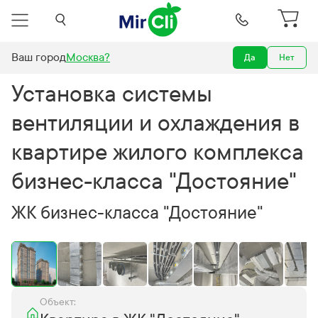
Ваш город
Москва
?
Да
Нет
аждения в квартире жилого комплекса бизнес-класса "Достояние"
Установка системы
вентиляции и охлаждения в
квартире жилого комплекса
бизнес-класса "Достояние"
ЖК бизнес-класса "Достояние"
Объект: