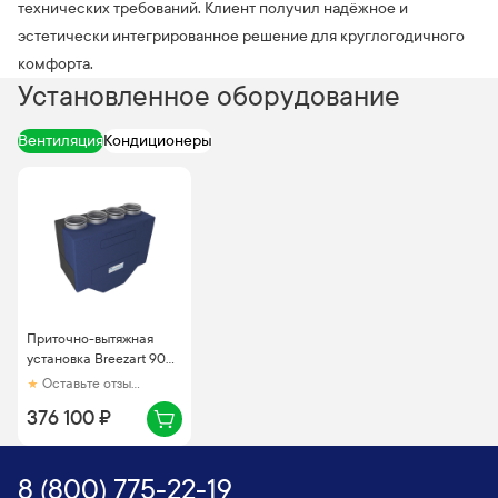
технических требований. Клиент получил надёжное и
эстетически интегрированное решение для круглогодичного
комфорта.
Установленное оборудование
Вентиляция
Кондиционеры
Приточно-вытяжная
установка Breezart 900
Lux RE (в пласт. корп.,
Оставьте отзыв первым
без возд. кл.)
376 100 ₽
8 (800) 775-22-19