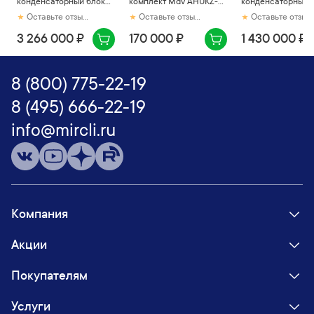
конденсаторный блок
комплект Mdv AHUKZ-
конденсаторный 
Mdv O-VCM730V2R1A
04D
Mdv O-VCM224V2
Оставьте отзыв первым
Оставьте отзыв первым
Оставьте отзыв первым
3 266 000 ₽
170 000 ₽
1 430 000 ₽
8 (800) 775-22-19
8 (495) 666-22-19
info@mircli.ru
Компания
Акции
Покупателям
Услуги