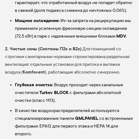
гарантирует, что отработанный воздух не попадет обратно
в свежий (доля подмеса снижена до ничтожных 0,06%).
Мощное охлаждение:
Из-за запрета на рециркуляцию мы
применили усиленную фреоновую секцию охлаждения
MDV
(72,5 кВт) в паре с надежными внешними блоками
.
2. Чистые зоны (Системы П2к и В2к)
Для помещений со
строгими санитарными нормами спроектирована раздельная
вентиляция: отдельные установки для притока и вытяжки
Komfovent
воздуха (
), работающие абсолютно синхронно.
Глубокая очистка:
Воздух проходит через канальные
Turkov BLOCK
очистители
с фильтрами абсолютной
очистки (класс H13).
В качестве воздухораспределителей используются
GMLPANEL
специализированные панели
со встроенными
фильтрами: EPA12 для первого этажа и HEPA 14 для
второго.