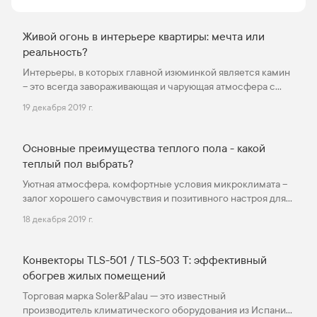
например, электричество или уголь. Задавшись
целью приобрести для частного дома отопитель
такого типа, стоит разобраться в характеристиках
Живой огонь в интерьере квартиры: мечта или
и особенностях различных видов оборудования.
реальность?
Газовые котлы: их виды и основные
Интерьеры, в которых главной изюминкой является камин
характеристики Существует несколько
– это всегда завораживающая и чарующая атмосфера с
параметров, на которых важно акцентировать
каким-то особенным, неповторимым уютом. Попадая в
19 декабря 2019 г.
внимание:
такую обстановку многие люди неосознанно испытывают
умиротворение и спокойствие. Много десятков лет назад
оформить свой дом каминным интерьером было
Основные преимущества теплого пола - какой
непосильной задачей для многих пользователей, а для
теплый пол выбрать?
жителей квартир – вовсе могло быть только мечтой, ведь
Уютная атмосфера, комфортные условия микроклимата –
тогда из разновидностей этого устройства было только
залог хорошего самочувствия и позитивного настроя для
громоздкое сооружение с обязательным подведением
любого живого организма. С недавних пор на рынке
дымохода, работающее на дровах.
18 декабря 2019 г.
отопительной техники активно прославляется такое
изобретение, как «теплый пол». Что же это такое, какие
бывают разновидности и в чем преимущества такого типа
Конвекторы TLS-501 / TLS-503 T: эффективный
приспособлений, предназначенных для обогрева
обогрев жилых помещений
пространства?
Торговая марка Soler&Palau — это известный
производитель климатического оборудования из Испании.