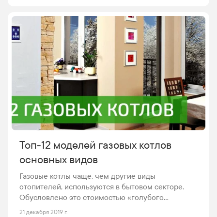
путешествиях, выездах за город и вылазках на
дачу. Именно это устройство поможет
значительно поднять уровень комфорта –
сохранить продукты и напитки в комфортном для
употребления состоянии, даже в самый знойный
день.
Топ-12 моделей газовых котлов
основных видов
Газовые котлы чаще, чем другие виды
отопителей, используются в бытовом секторе.
Обусловлено это стоимостью «голубого
топлива», которая значительно ниже, чем,
21 декабря 2019 г.