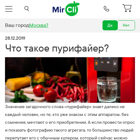
Ваш город
Москва
?
Да
Нет
Новости
Что такое пурифайер?
28.12.2019
Что такое пурифайер?
Значение загадочного слова «пурифайер» знает далеко не
каждый человек, но те, кто уже знаком с этим аппаратом, без
сомнения, мечтают о его приобретении. А если провести опрос
и показать фотографию такого агрегата, то большинство людей
перепутает его с обычным кулером, который сейчас можно