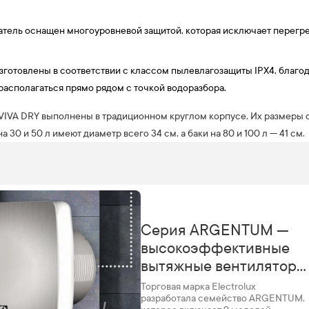
тель оснащен многоуровневой защитой, которая исключает перегрев
зготовлены в соответствии с классом пылевлагозащиты IPX4, благод
 располагаться прямо рядом с точкой водоразбора.
VIVA DRY выполнены в традиционном круглом корпусе. Их размеры 
 30 и 50 л имеют диаметр всего 34 см, а баки на 80 и 100 л — 41 см.
Серия ARGENTUM —
высокоэффективные
вытяжные вентиляторы
Electrolux
Торговая марка Electrolux
разработала семейство ARGENTUM,