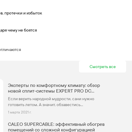
, протечки и избыток
аря чему не боятся
отличаются
Смотреть все
Эксперты по комфортному климату: обзор
новой сплит-системы EXPERT PRO DC
INVERTER от Hisense
Если верить народной мудрости, сани нужно
готовить летом. А значит, обзавестись
кондиционером стоит зимой, когда спрос на это
1 марта 2021 г.
оборудование еще мал, цены доступны, а
специалисты по монтажу свободны. И сегодня мы
CALEO SUPERCABLE: эффективный обогрев
рассмотрим новинку среди кондиционеров —
помещений со сложной конфигурацией