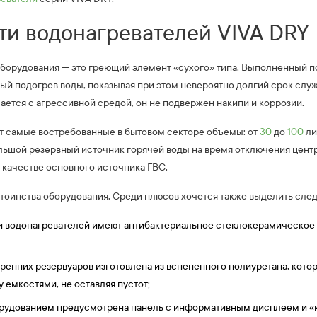
и водонагревателей VIVA DRY
борудования — это греющий элемент «сухого» типа. Выполненный п
й подогрев воды, показывая при этом невероятно долгий срок служ
ается с агрессивной средой, он не подвержен накипи и коррозии.
т самые востребованные в бытовом секторе объемы: от
30
до
100
ли
льшой резервный источник горячей воды на время отключения центра
 качестве основного источника ГВС.
стоинства оборудования. Среди плюсов хочется также выделить сле
ки водонагревателей имеют антибактериальное стеклокерамическое
ренних резервуаров изготовлена из вспененного полиуретана, кото
 емкостями, не оставляя пустот;
орудованием предусмотрена панель с информативным дисплеем и 