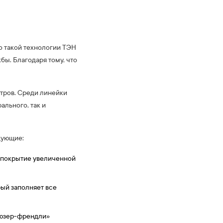
о такой технологии ТЭН
бы. Благодаря тому, что
тров. Среди линейки
льного, так и
дующие:
 покрытие увеличенной
рый заполняет все
«юзер-френдли»