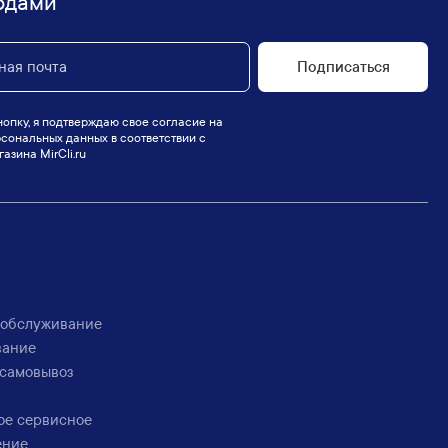
одами
Подписаться
опку, я подтверждаю свое согласие на
сональных данных в соответствии с
азина MirCli.ru
 обслуживание
вание
 самовывоз
ое сервисное
ение