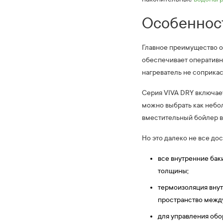
Особенност
Главное преимущество о
обеспечивает оперативны
нагреватель не соприкас
Серия VIVA DRY включае
можно выбрать как небо
вместительный бойлер в
Но это далеко не все до
все внутренние ба
толщины;
термоизоляция внут
пространство между
для управления об