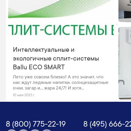
Интеллектуальные и
экологичные сплит-системы
Ballu ECO SMART
Лето уже совсем близко! А это значит, что
нас ждут ледяные напитки, солнцезащитные
очки, загар и… жара 24/7! И хотя
большинство из нас с нетерпением
10 мая 2021 г.
ожидают этого сезона, стремительно
растущий столбик термометра радует
немногих. Чтобы обеспечить прохладу,
компания Ballu выпустила новую линейку
инверторных «сплитов» ECO SMART.
8 (800) 775-22-19
8 (495) 666-2