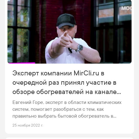
Эксперт компании MirCli.ru в
очередной раз принял участие в
обзоре обогревателей на канале
Москва 24
Евгений Горе, эксперт в области климатических
систем, помогает разобраться с тем, как
правильно выбрать бытовой обогреватель в
передаче "ГОСТ" на телеканале Москва 24.
25 ноября 2022 г.