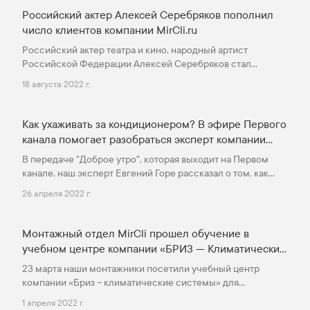
Российский актер Алексей Серебряков пополнил
число клиентов компании MirCli.ru
Российский актер театра и кино, народный артист
Российской Федерации Алексей Серебряков стал
почетным клиентом компании MirCli.ru и обладателем
18 августа 2022 г.
ультразвукового увлажнителя Dantex D-H45UCF.
Как ухаживать за кондиционером? В эфире Первого
канала помогает разобраться эксперт компании
MirCli.
В передаче "Доброе утро", которая выходит на Первом
канале, наш эксперт Евгений Горе рассказал о том, как
правильно ухаживать за бытовым кондиционером.
26 апреля 2022 г.
Монтажный отдел MirCli прошел обучение в
учебном центре компании «БРИЗ — Климатические
системы»
23 марта наши монтажники посетили учебный центр
компании «Бриз – климатические системы» для
прохождения обучения и повышения своей квалификации.
1 апреля 2022 г.