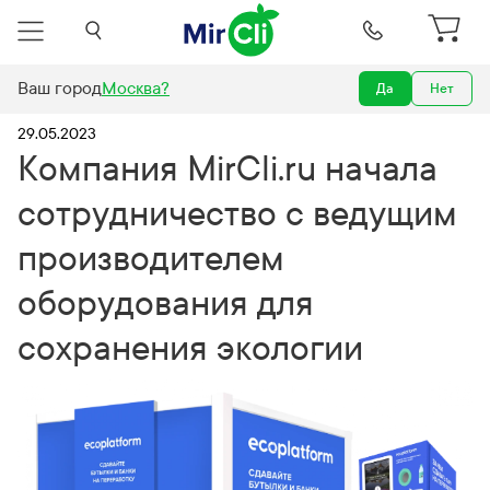
Ваш город
Москва
?
Да
Нет
с ведущим производителем оборудования для сохранения экологии
29.05.2023
Компания MirCli.ru начала
сотрудничество с ведущим
производителем
оборудования для
сохранения экологии