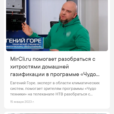
MirCli.ru помогает разобраться с
хитростями домашней
газификации в программе «Чудо
техники» на телеканале НТВ.
Евгений Горе, эксперт в области климатических
систем, помогает зрителям программы «Чудо
техники» на телеканале НТВ разобраться с
примудростями газификации в доме.
15 января 2023 г.