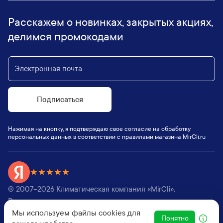
Расскажем о новинках, закрытых акциях,
делимся промокодами
Подписаться
Нажимая на кнопку, я подтверждаю свое согласие на обработку
персональных данных в соответствии с правилами магазина MirCli.ru
© 2007–
2026
Климатическая компания «MirCli».
Все права защищены,
Мы используем файлы cookies для
Оферта
|
Пользовательское соглашение
Понятно