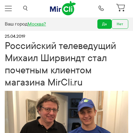
Ваш город
Москва
?
Да
Нет
ий Михаил Ширвиндт стал почетным клиентом магазина MirCli.ru
25.04.2019
Российский телеведущий
Михаил Ширвиндт стал
почетным клиентом
магазина MirCli.ru