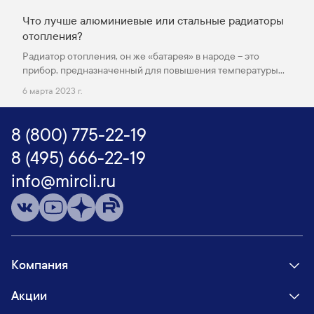
электрический полотенцесушитель? **Общий принцип
выбора электрического полотенцесушителя** Чтобы
Что лучше алюминиевые или стальные радиаторы
решить какой электрический полотенцесушитель
отопления?
выбрать, необходимо учитывать несколько важных
Радиатор отопления, он же «батарея» в народе – это
критериев:
прибор, предназначенный для повышения температуры
воздуха в помещении. Он представляет собой полую
6 марта 2023 г.
конструкцию, внутри которой циркулирует теплоноситель
(чаще вода). Для более качественной отдачи тепла
батарея состоит из нескольких секций. Материалом для
8 (800) 775-22-19
производства радиаторов являются металлы,
8 (495) 666-22-19
отличающиеся хорошей теплопроводностью: чугун, сталь,
алюминий.
info@mircli.ru
Компания
Акции