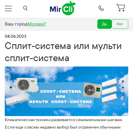
Ваш город
Москва
?
Да
Нет
Новости
Сплит-система или мульти сплит-система
04.06.2023
Сплит-система или мульти
сплит-система
Климатическая техника развивается семимильными шагами.
Если еще совсем недавно выбор был ограничен обычными