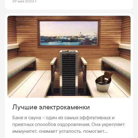
29 мая 2023 г.
приобрести автохолодильник является создание
комфортных условий во время путешествий. В
дорогах часто возникает необходимость в
перекусе и охлажденных напитках. С
автохолодильником будет под рукой и то, и
другое. Но чтобы автохолодильник
действительно стал хорошим помощником, его
нужно правильно подобрать. И для начала стоит
вообще разобраться, а какие автохолодильники
бывают?
Лучшие электрокаменки
Баня и сауна – один из самых эффективных и
приятных способов оздоровления. Она укрепляет
иммунитет, снимает усталость, помогает
справиться с последствиями стресса. Многие