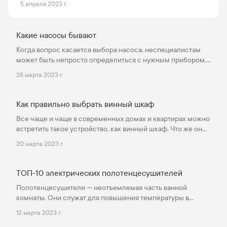
5 апреля 2023 г.
любители тепла мечтает иметь дома или хотя бы
на даче небольшую сауну, чтобы иметь
возможность париться без ограничений.
Какие насосы бывают
Когда вопрос касается выбора насоса, неспециалистам
может быть непросто определиться с нужным прибором.
Ведь каждый агрегат имеет свои уникальные
28 марта 2023 г.
характеристики и предназначен для определенных задач.
В этой статье мы собрали основную информацию по
видам, типам и особенностям нагнетателей.
Как правильно выбрать винный шкаф
**Содержание** 1) Разделение насосов по принципу
Все чаще и чаще в современных домах и квартирах можно
действия * Вибрационные * Ручные * Центробежные *
встретить такое устройство, как винный шкаф. Что же он
Вихревые * Роторные 2) Классификация насосов по
собой представляет, чем примечателен и зачем нужен
решаемым задачам
20 марта 2023 г.
винный шкаф – попробуем разобраться.
ТОП-10 электрических полотенцесушителей
Полотенцесушители — неотъемлемая часть ванной
комнаты. Они служат для повышения температуры в
ванной комнате и для сушки полотенец и прочего
12 марта 2023 г.
текстиля. В этой статье ответим на вопрос: как выбрать