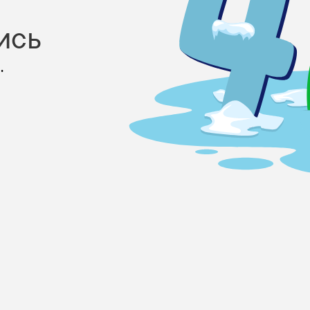
ись
.