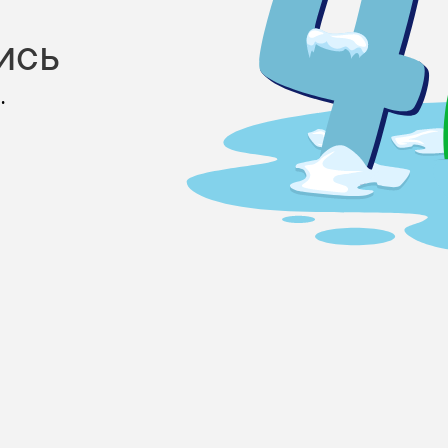
ись
.