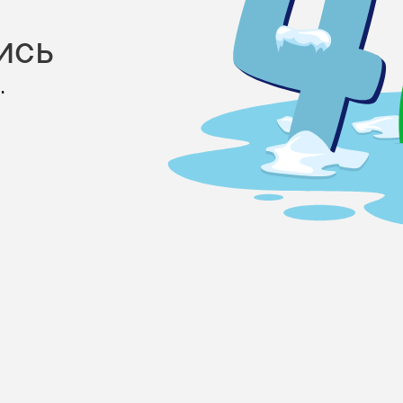
ись
.