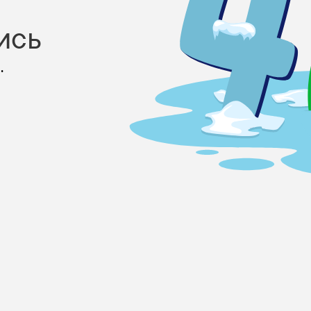
ись
.