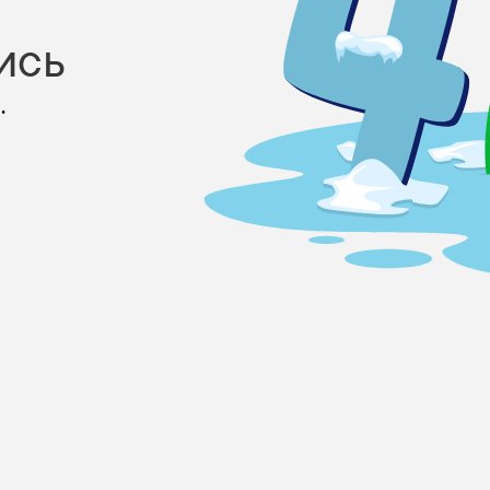
ись
.