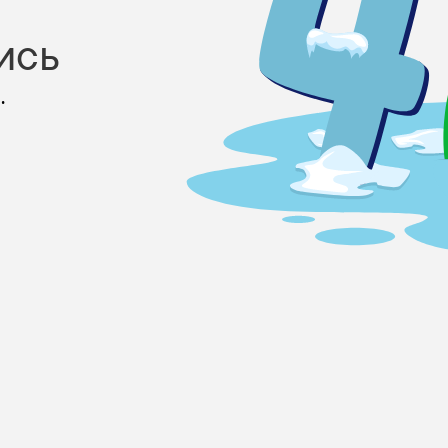
ись
.