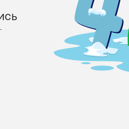
ись
.