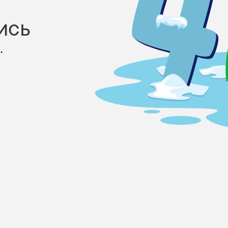
ись
.