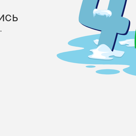
ись
.