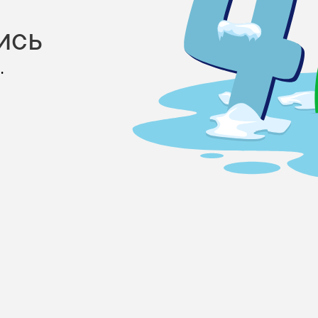
ись
.