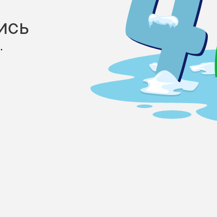
ись
.