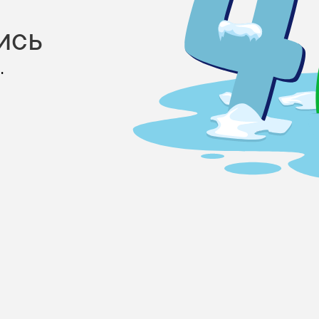
ись
.