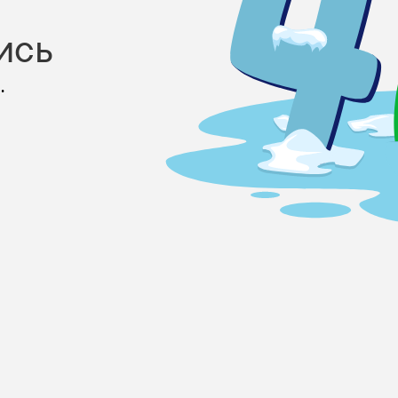
ись
.