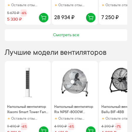
Solar100-HT (hygro-
HT с таймером
дер. Круг 105 м3/ч
Оставьте отзыв первым
Оставьте отзыв первым
Оставьте отзыв первым
timer) черный матовый
5 670
₽
-
6
%
28 934 ₽
7 250 ₽
5 330 ₽
Смотреть все
Лучшие модели вентиляторов
Напольный вентилятор
Напольный вентилятор
Напольный венти
Xiaomi Smart Tower Fan
Rix NPSF-8000W
Ballu BIF-4BB
2
(Белый)
Оставьте отзыв первым
Оставьте отзыв первым
Оставьте отзыв первым
9 490
₽
-
6
%
4 990
₽
-
6
%
4 390
₽
-
7
%