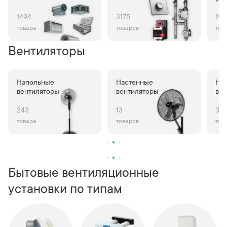
1494
3175
196
товара
товаров
тов
Вентиляторы
Напольные
Настенные
На
вентиляторы
вентиляторы
вен
243
13
38
товара
товаров
тов
Бытовые вентиляционные
установки по типам