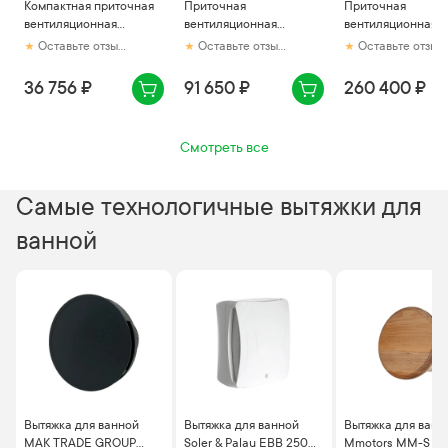
Компактная приточная
Приточная
Приточная
вентиляционная
вентиляционная
вентиляционная
установка Zilon ZPE 500
установка Royal Clima
установка Breezar
Оставьте отзыв первым
Оставьте отзыв первым
Оставьте отзыв первым
L1 Compact с
RCV-500 LUX + EH-1700
Lux SB
воздушным фильтром
36 756 ₽
91 650 ₽
260 400 ₽
Смотреть все
Самые технологичные вытяжки для
ванной
Вытяжка для ванной
Вытяжка для ванной
Вытяжка для ванн
MAK TRADE GROUP
Soler & Palau EBB 250N
Mmotors ММ-S 100