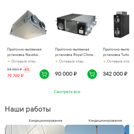
Приточно-вытяжная
Приточно-вытяжная
Приточно-вытяжн
установка Naveka
установка Royal Clima
установка Turkov 
Node9-125(25m)/RP-
RCS-300-P 3.0
Standart X 300 E
Оставьте отзыв первым
Оставьте отзыв первым
Оставьте отзыв первым
M,VAC(D190) Compact с
84 860
₽
-
6
%
пультом-термостатом
90 000 ₽
342 000 ₽
79 769 ₽
Смотреть все
Наши работы
Кондиционирование
Кондиционирование