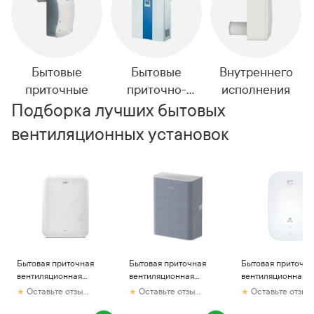
Бытовые
Бытовые
Внутреннего
приточные
приточно-
исполнения
вытяжные
Подборка лучших бытовых
вентиляционных установок
Бытовая приточная
Бытовая приточная
Бытовая приточна
вентиляционная
вентиляционная
вентиляционная
установка Ballu ONEAIR
установка Ballu ONEAIR
установка Royal C
Оставьте отзыв первым
Оставьте отзыв первым
Оставьте отзыв первым
ASP-80
ASP-100
RCB 75