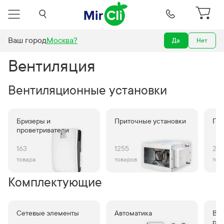
Ваш город
Москва
?
Да
Нет
Вентиляция
Вентиляция
Вентиляционные установки
Бризеры и
Приточные установки
Пр
проветриватели
163
1255
25
товара
товаров
тов
Комплектующие
Сетевые элементы
Автоматика
Ве
ре