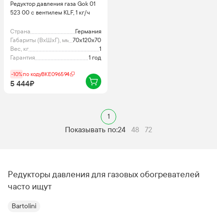
Редуктор давления газа Gok 01
523 00 с вентилем KLF, 1 кг/ч
Страна
Германия
Габариты (ВхШхГ), мм
70x120x70
Вес, кг
1
Гарантия
1 год
-10%
по коду
BKE096594
5 444₽
1
Показывать по:
24
48
72
Редукторы давления для газовых обогревателей
часто ищут
Bartolini