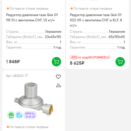
Оставьте отзыв первым
Оставьте отзыв первым
Редуктор давления газа Gok 01
Редуктор давления газа Gok 01
115 51 с вентилем СНГ, 1,5 кг/ч
522 05 с вентилем СНГ и KLF, 4
кг/ч
Страна
Германия
Страна
Германия
Габариты (ВхШхГ), мм
33x65x110
Габариты (ВхШхГ), мм
65x110x65
Вес, кг
1
Вес, кг
1
Гарантия
1 год
Гарантия
1 год
-10%
по коду
WUP084820
1 848₽
8 625₽
Арт.
283223
0-0-12
Оставьте отзыв первым