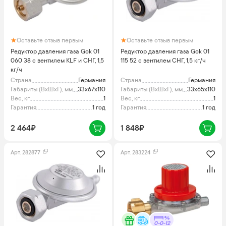
Оставьте отзыв первым
Оставьте отзыв первым
Редуктор давления газа Gok 01
Редуктор давления газа Gok 01
060 38 с вентилем KLF и СНГ, 1,5
115 52 с вентилем СНГ, 1,5 кг/ч
кг/ч
Страна
Германия
Страна
Германия
Габариты (ВхШхГ), мм
33x67x110
Габариты (ВхШхГ), мм
33x65x110
Вес, кг
1
Вес, кг
1
Гарантия
1 год
Гарантия
1 год
2 464₽
1 848₽
Арт.
282877
Арт.
283224
0-0-12