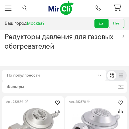
Ваш город
Москва
?
Да
Нет
тели
Аксессуары для газовых обогревателей
Редукторы давления
Редукторы давления для газовых
5
обогревателей
По популярности
Фильтры
Арт.
282879
Арт.
282878