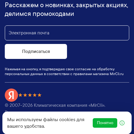
Расскажем о новинках, закрытых акциях,
делимся промокодами
Подписаться
Нажимая на кнопку, я подтверждаю свое согласие на обработку
персональных данных в соответствии с правилами магазина MirCli.ru
© 2007–
2026
Климатическая компания «MirCli».
Все права защищены,
Мы используем файлы cookies для
Оферта
|
Пользовательское соглашение
Понятно
вашего удобства.