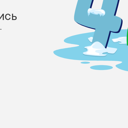
ись
.