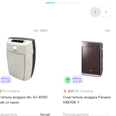
Арт.
48869
Арт.
38
0-0-24
0-0-24
76
отзывов
130
отзывов
9
4.9
титель воздуха Aic XJ-4000
Очиститель воздуха Panasonic 
ый) от пыли
VXK70R-T
зводитель
Китай
Производитель
Ки