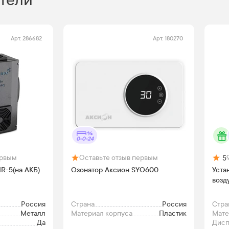
тели
Арт.
286682
Арт.
180270
0-0-24
ервым
Оставьте отзыв первым
5
R-5(на АКБ)
Озонатор Аксион SYO600
Уста
возд
Россия
Страна
Россия
Стра
Металл
Материал корпуса
Пластик
Мате
Да
Дис