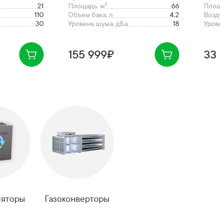
21
Площадь, м²
66
Площ
110
Объем бака, л
4.2
Возд
30
Уровень шума, дБа
18
Уров
155 999₽
33
ляторы
Газоконверторы