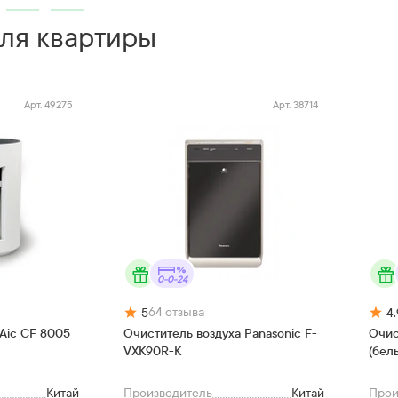
для квартиры
Арт.
49275
Арт.
38714
0-0-24
64
отзыва
5
4.
Aic CF 8005
Очиститель воздуха Panasonic F-
Очис
VXK90R-K
(бел
Китай
Производитель
Китай
Прои