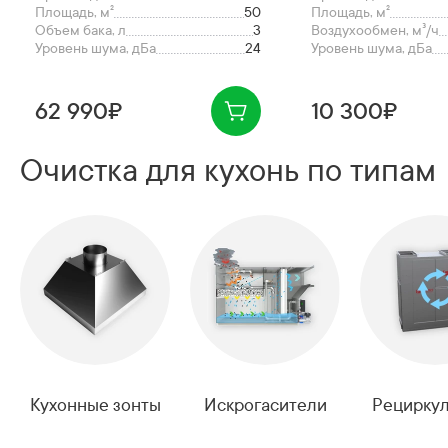
Площадь, м²
50
Площадь, м²
Объем бака, л
3
Воздухообмен, м³/ч
Уровень шума, дБа
24
Уровень шума, дБа
62 990₽
10 300₽
Очистка для кухонь по типам
Кухонные зонты
Искрогасители
Рецирку