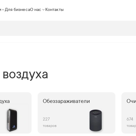
и
Для бизнеса
О нас
Контакты
 воздуха
духа
Обеззараживатели
Очи
227
674
товаров
това