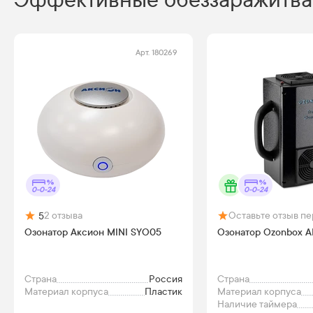
Эффективные обеззаражитва
Арт.
180269
0-0-24
0-0-24
2
отзыва
Оставьте отзыв п
5
Озонатор Аксион MINI SYO05
Озонатор Ozonbox AI
Страна
Россия
Страна
Материал корпуса
Пластик
Материал корпуса
Наличие таймера