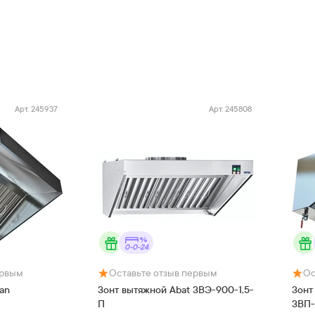
Арт.
245937
Арт.
245808
0-0-24
ервым
Оставьте отзыв первым
Ос
an
Зонт вытяжной Abat ЗВЭ-900-1,5-
Зонт
П
ЗВП-