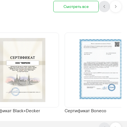
Смотреть все
фикат Black+Decker
Сертификат Boneco