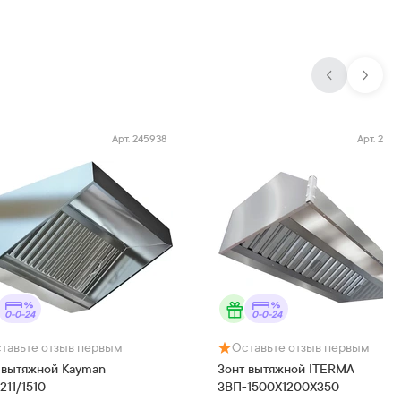
Арт.
245938
Арт.
245
0-0-24
0-0-24
тавьте отзыв первым
Оставьте отзыв первым
 вытяжной Kayman
Зонт вытяжной ITERMA
211/1510
ЗВП-1500Х1200Х350