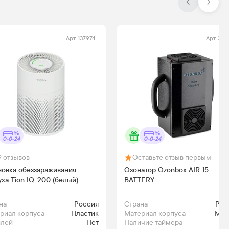
Арт.
137974
Арт.
286
0-0-24
0-0-24
9
отзывов
Оставьте отзыв первым
новка обеззараживания
Озонатор Ozonbox AIR 15
уха Tion IQ-200 (белый)
BATTERY
на
Россия
Страна
Рос
риал корпуса
Пластик
Материал корпуса
Мет
плей
Нет
Наличие таймера