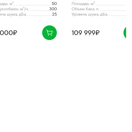
адь, м²
50
Площадь, м²
ухообмен, м³/ч
300
Объем бака, л
ень шума, дБа
25
Уровень шума, дБа
 000₽
109 999₽