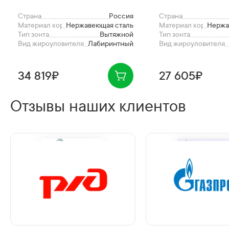
Страна
Россия
Страна
Материал корпуса
Нержавеющая сталь
Материал корпуса
Нержа
Тип зонта
Вытяжной
Тип зонта
Вид жироуловителя
Лабиринтный
Вид жироуловителя
34 819₽
27 605₽
Отзывы наших клиентов