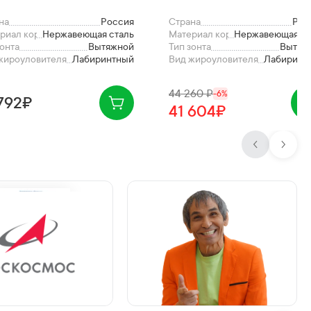
на
Россия
Страна
Рос
риал корпуса
Нержавеющая сталь
Материал корпуса
Нержавеющая ст
зонта
Вытяжной
Тип зонта
Вытяж
жироуловителя
Лабиринтный
Вид жироуловителя
Лабиринт
44 260
₽
-
6
%
 792₽
41 604₽