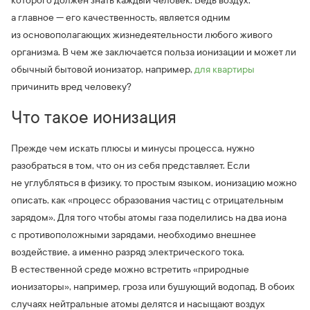
которого должен знать каждый человек. Ведь воздух,
а главное — его качественность, является одним
из основополагающих жизнедеятельности любого живого
организма. В чем же заключается польза ионизации и может ли
обычный бытовой ионизатор, например,
для квартиры
причинить вред человеку?
Что такое ионизация
Прежде чем искать плюсы и минусы процесса, нужно
разобраться в том, что он из себя представляет. Если
не углубляться в физику, то простым языком, ионизацию можно
описать, как «процесс образования частиц с отрицательным
зарядом». Для того чтобы атомы газа поделились на два иона
с противоположными зарядами, необходимо внешнее
воздействие, а именно разряд электрического тока.
В естественной среде можно встретить «природные
ионизаторы», например, гроза или бушующий водопад. В обоих
случаях нейтральные атомы делятся и насыщают воздух