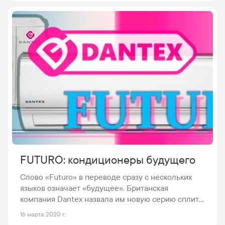
мероприятиям перед первым пуском
кондиционера Существует несколько процедур,
которые нужно проделывать каждый раз перед
жарким сезоном:
FUTURO: кондиционеры будущего
Слово «Futuro» в переводе сразу с нескольких
языков означает «будущее». Британская
компания Dantex назвала им новую серию сплит-
систем. Забегая вперед, хочется сказать, что это
16 марта 2020 г.
вполне обоснованно. Что представляют собой