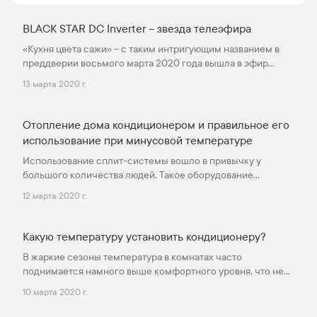
кондиционеры, которыми представлена серия,
чем они отличаются и какими функциями
BLACK STAR DC Inverter – звезда телеэфира
наделены?
«Кухня цвета сажи» – с таким интригующим названием в
преддверии восьмого марта 2020 года вышла в эфир
канала НТВ программа «Квартирный вопрос». И, вот уже не
13 марта 2020 г.
в первый раз, одним из главных «героев» переделки
становится кондиционер от бренда Hisense. В рамках этого
проекта небольшая кухня на первом этаже городской
Отопление дома кондиционером и правильное его
многоэтажки превратилась в уютный уголок с интерьером
использование при минусовой температуре
в современном стиле. Выбор цветовой гаммы проекта –
Использование сплит-системы вошло в привычку у
отсылка к теме экологичности, натуральности и природы в
большого количества людей. Такое оборудование
целом.
помогает точно скорректировать температурные значения
12 марта 2020 г.
внутри комнат, сделав их более комфортными для
находящихся внутри. Причем диапазон выставленных
значений довольно широк.
Какую температуру установить кондиционеру?
В жаркие сезоны температура в комнатах часто
поднимается намного выше комфортного уровня, что не
только доставляет неудобства, но и негативно сказывается
10 марта 2020 г.
на самочувствии. Справиться с этой задачей поможет
сплит-система, которая наладит микроклимат и будет