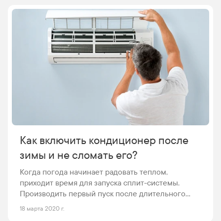
в своевременном сервисном вмешательстве для
обеспечения его бесперебойной работы.
Особенно важно чистить кондиционер в жаркий
сезон, когда оборудование работает долго и на
большой мощности. Кондиционеры необходимо
подвергать глубокой очистке не реже одного
раза в год, чтобы обеспечить нормальную работу
в течение лета или внезапной жары.
Как включить кондиционер после
зимы и не сломать его?
Когда погода начинает радовать теплом,
приходит время для запуска сплит-системы.
Производить первый пуск после длительного
простоя необходимо в соответствии с
18 марта 2020 г.
некоторыми правилами. Рекомендации по