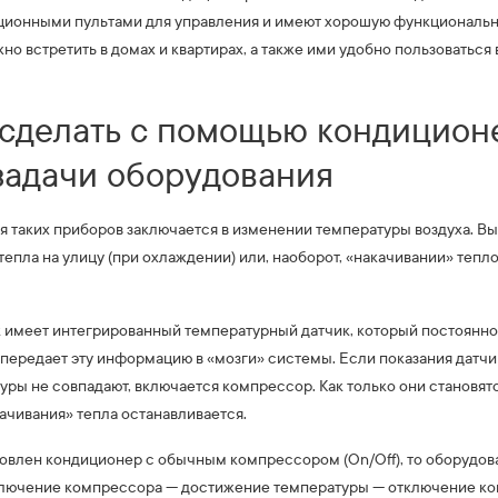
ционными пультами для управления и имеют хорошую функциональн
о встретить в домах и квартирах, а также ими удобно пользоваться
 сделать с помощью кондицион
задачи оборудования
 таких приборов заключается в изменении температуры воздуха. Вы
епла на улицу (при охлаждении) или, наоборот, «накачивании» тепло
 имеет интегрированный температурный датчик, который постоянно
передает эту информацию в «мозги» системы. Если показания датчи
ры не совпадают, включается компрессор. Как только они становят
ачивания» тепла останавливается.
овлен кондиционер с обычным компрессором (On/Off), то оборудов
ключение компрессора — достижение температуры — отключение к