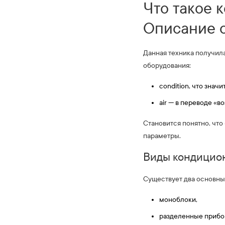
Что такое 
Описание о
Данная техника получила
оборудования:
condition, что значи
air — в переводе «во
Становится понятно, что
параметры.
Виды кондицио
Существует два основных
моноблоки,
разделенные прибо