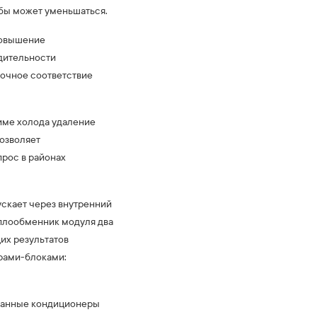
жбы может уменьшаться.
«повышение
дительности
точное соответствие
жиме холода удаление
позволяет
рос в районах
ускает через внутренний
еплообменник модуля два
их результатов
рами-блоками:
 Данные кондиционеры