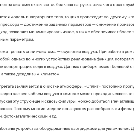
ненты системы оказывается большая нагрузка, из-за чего срок слу
яется модель инверторного типа, то цикл происходит по-другому: 
мпрессора — достижение заданных параметров — снижение произво
ход позволяет минимизировать износ, а также обеспечивает более 
нным параметрам.
может решать сплит-система, — осушение воздуха. При работе в ре
обой, однако во многих устройствах реализована функция, которая 
ь концентрацию воды в воздухе. Данные приборы имеют большой сп
 а также дождливым климатом.
грегата заключается в очистке атмосферы. «Сплит» постоянно проп
а один час весь объем воздуха в комнате может проходить сквозь т
опуская эту струю еще и сквозь фильтры, можно добиться впечатляющ
иванию. Поэтому многие модели оснащаются разнообразными фильт
, фотокаталитическими и т.д.
аботаны устройства, оборудованные картриджами для увлажнения.