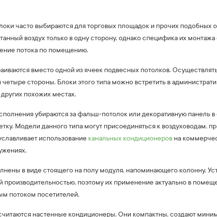
оки часто выбираются для торговых площадок и прочих подобных о
анный воздух только в одну сторону, однако специфика их монтажа
ение потока по помещению.
аиваются вместо одной из ячеек подвесных потолков. Осуществлять
и четыре стороны. Блоки этого типа можно встретить в администрат
в других похожих местах.
сполнения убираются за фальш-потолок или декоративную панель в с
тку. Модели данного типа могут присоединяться к воздуховодам, п
уславливает использование
канальных кондиционеров
на коммерчес
ужениях.
лнены в виде стоящего на полу модуля, напоминающего колонну. Ус
й производительностью, поэтому их применение актуально в помещ
ным потоком посетителей.
читаются настенные кондиционеры. Они компактны, создают мини