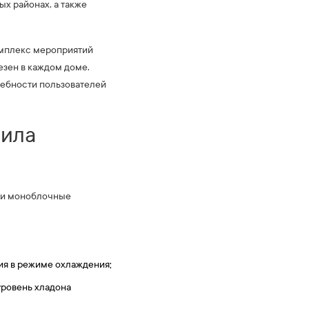
х районах, а также
омплекс мероприятий
езен в каждом доме.
ребности пользователей
вила
 и моноблочные
ия в режиме охлаждения;
уровень хладона