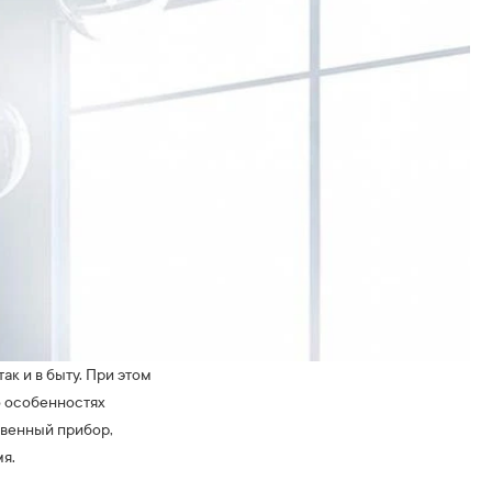
к и в быту. При этом
о особенностях
твенный прибор,
я.