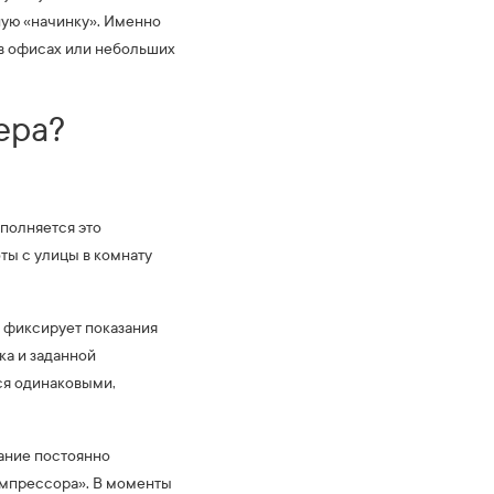
ую «начинку». Именно
 в офисах или небольших
ера?
полняется это
ты с улицы в комнату
 фиксирует показания
ка и заданной
ся одинаковыми,
ание постоянно
омпрессора». В моменты