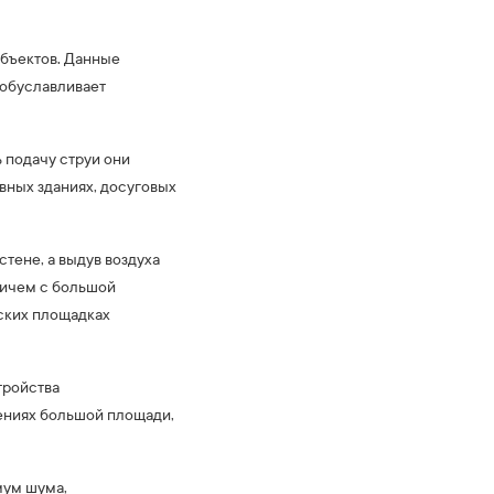
бъектов. Данные
 обуславливает
 подачу струи они
ивных зданиях, досуговых
тене, а выдув воздуха
ричем с большой
ких площадках
тройства
ениях большой площади,
мум шума,