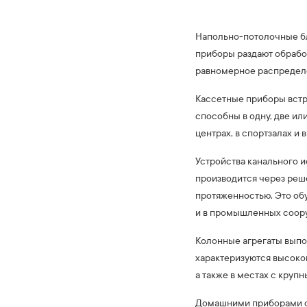
Напольно-потолочные бл
приборы раздают обработ
равномерное распредел
Кассетные приборы встр
способны в одну, две ил
центрах, в спортзалах и 
Устройства канального и
производится через реше
протяженностью. Это об
и в промышленных соор
Колонные агрегаты выпо
характеризуются высоко
а также в местах с круп
Домашними приборами с