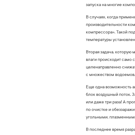
запуска на многие компо
В случаях, когда примен
производительности ко
компрессора». Такой под
температуры установле
Вторая задача, которую 
влаги происходит само с
целенаправленно снижат
с множеством водоемов,
Еще одна возможность а
блок воздушный поток. З
или даже три раза! А пр
по очистке и обеззараж
угольными, плазменными
В последнее время разр