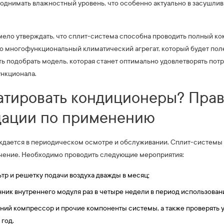
днимать влажностный уровень, что особенно актуально в засушливы
мело утверждать, что сплит-система способна проводить полный к
то многофункциональный климатический агрегат, который будет пол
ь подобрать модель, которая станет оптимально удовлетворять пот
ункционала.
атировать кондиционеры? Пра
дации по применению
ждается в периодическом осмотре и обслуживании. Сплит-системы
чение. Необходимо проводить следующие мероприятия:
тр и решетку подачи воздуха дважды в месяц;
ник внутреннего модуля раз в четыре недели в период использован
ений компрессор и прочие компоненты системы, а также проверять 
 год.