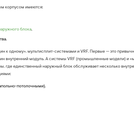
ым корпусом имеются:
наружного блока
,
тва.
дин к одному», мультисплит-системами и VRF. Первые — это привыч
дин внутренний модуль. А системы VRF (промышленные модели) и «
оры, где единственный наружный блок обслуживает несколько внутр
иями:
апольно-потолочными),