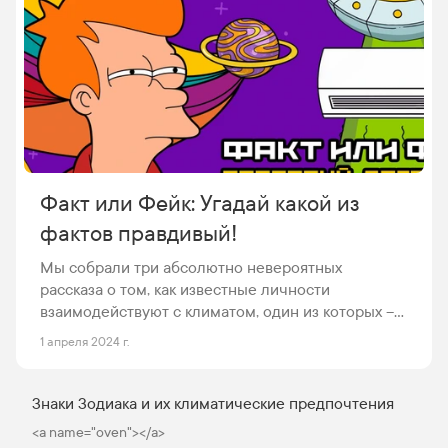
респираторных и других заболеваний. Именно
поэтому разработка и усовершенствование
очистителей воздуха стали значимой частью
научных исследований и технологических
инноваций последних десятилетий.
Факт или Фейк: Угадай какой из
фактов правдивый!
Мы собрали три абсолютно невероятных
рассказа о том, как известные личности
взаимодействуют с климатом, один из которых –
чистой воды правда, а остальные – выдумка, как
1 апреля 2024 г.
снеговик в пустыне. Ваша миссия – вычислить
этот правдивый факт, используя всё своё
детективное умение и интуицию. Возможно, вам
Знаки Зодиака и их климатические предпочтения
придется перекопать мозговые вихри и
<a name="oven"></a>
пробудить внутреннего Шерлока, чтобы не