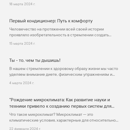
18 марта 2024 г.
утонуть в океане выдумок. Начнем игру!
Первый кондиционер: Путь к комфорту
Человечество на протяжении всей своей истории
проявляло изобретательность в стремлении создать
комфортные условия жизни, особенно в борьбе с жарким
15 марта 2024 г.
климатом. Интересные примеры можно найти в
различных цивилизациях, начиная с древних времен и
заканчивая средневековьем, каждая из которых
Ты - то, чем ты дышишь!
применяла уникальные методы для охлаждения своих
В нашем стремлении к здоровому образу жизни мы часто
жилищ.
уделяем внимание диете, физическим упражнениям и
психоэмоциональному благополучию, пренебрегая при
4 марта 2024 г.
этом одним из самых фундаментальных аспектов нашего
здоровья — качеством воздуха, которым мы дышим.
Воздушная среда в наших домах может быть насыщена
"Рождение микроклимата: Как развитие науки и
микрочастицами, аллергенами и микроорганизмами,
техники привело к созданию первых систем для
негативно влияющими на наше здоровье. Применение
регулирования влажности воздуха"
Что такое микроклимат? Микроклимат — это
современных климатических устройств позволяет не
климатические условия, характерные для относительно
только улучшить качество воздуха, но и оказать
малых пространств, таких как жилые помещения, офисы,
положительное воздействие на респираторную,
22 февраля 2024 г.