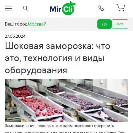
Ваш город
Москва
?
Да
Нет
ости
Шоковая заморозка: что это, технология и виды оборудования
27.05.2024
Шоковая заморозка: что
это, технология и виды
оборудования
Замораживание шоковым методом позволяет сохранить