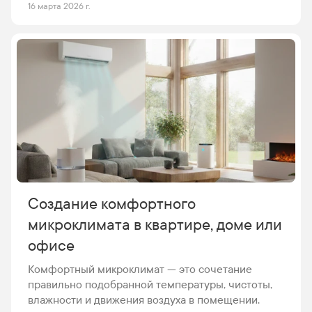
техники по-прежнему существует множество
16 марта 2026 г.
стереотипов. Многие из них появились десять
лет назад, когда бытовые кондиционеры только
начали активно появляться на рынке и
отличались от современных моделей высоким
уровнем шума, энергопотребления и
ограниченной функциональностью.
Создание комфортного
микроклимата в квартире, доме или
офисе
Комфортный микроклимат — это сочетание
правильно подобранной температуры, чистоты,
влажности и движения воздуха в помещении.