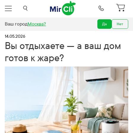
Ваш город
Москва
?
Да
Нет
Новости
Вы отдыхаете — а ваш дом готов к жаре?
14.05.2026
Вы отдыхаете — а ваш дом
готов к жаре?