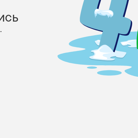
ись
.