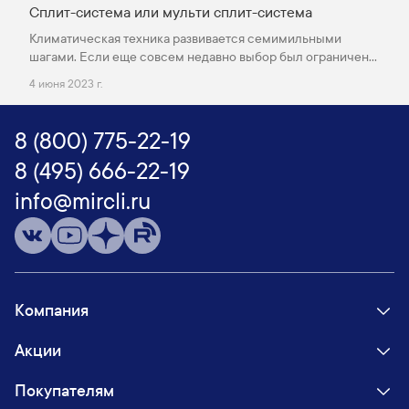
необходимо уточнить, может ли этот кондиционер
Сплит-система или мульти сплит-система
работать в таком режиме и при какой температуре он
Климатическая техника развивается семимильными
будет функционировать правильно. Эксперты интернет-
шагами. Если еще совсем недавно выбор был ограничен
магазина MirCli отвечают на самые популярные вопросы.
обычными вентиляторами и громоздкими блоками,
4 июня 2023 г.
которые нужно было размещать в оконном проеме, то
сегодня в нашем распоряжении есть современные сплит-
системы. Относительно небольшой внутренний блок
8 (800) 775-22-19
размещается непосредственно на стене, а объемный
внешний – с наружной стороны.
8 (495) 666-22-19
info@mircli.ru
Компания
Акции
Покупателям