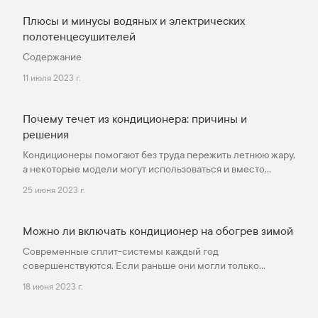
Поэтому команда MirCli подготовила список из
семи эффективных решение вопроса горячего
Плюсы и минусы водяных и электрических
водоснабжения. Топ-7 лучших электрических
полотенцесушителей
проточных и накопительных водонагревателей
Содержание
Для кого-то в приоритете мгновенное получение
11 июля 2023 г.
горячей воды, для других важно оптимизировать
потребление электрической энергии. Поэтому в
наш рейтинг вошли проточные и накопительные
Почему течет из кондиционера: причины и
модели.
решения
Кондиционеры помогают без труда пережить летнюю жару,
а некоторые модели могут использоваться и вместо
обогревателя в межсезонье. Чаще всего в квартирах и
25 июня 2023 г.
офисах устанавливаются сплит-системы. Они состоят из
наружного и внутреннего блоков, закрепленных на стене и
соединенных трубками. Такая техника проста в
Можно ли включать кондиционер на обогрев зимой
эксплуатации и позволяет быстро скорректировать
Современные сплит-системы каждый год
температуру в помещении.
совершенствуются. Если раньше они могли только
охлаждать воздух, то сегодня на рынке появляются
18 июня 2023 г.
модели, рассчитанные на обогрев. Прежде чем
настраивать на пульте подачу теплого воздуха,