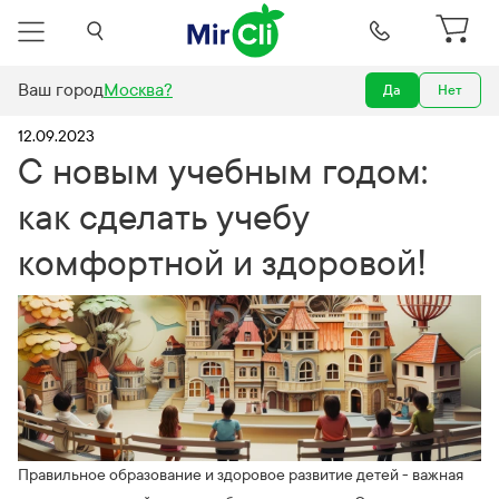
Ваш город
Москва
?
Да
Нет
новым учебным годом: как сделать учебу комфортной и здоровой!
12.09.2023
С новым учебным годом:
как сделать учебу
комфортной и здоровой!
Правильное образование и здоровое развитие детей - важная