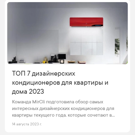
который просто необходим для поддержания
хорошего самочувствия. В этой статье команда
MirCli решила раскрыть важную роль вентиляции
в обеспечении качественной жизни и
рассмотреть, почему она является
неотъемлемым элементом заботы о
благополучии.
ТОП 7 дизайнерских
кондиционеров для квартиры и
дома 2023
Команда MirCli подготовила обзор самых
интересных дизайнерских кондиционеров для
квартиры текущего года, которые сочетают в
себе эстетичность и превосходную
14 августа 2023 г.
функциональность. Каждое из представленных
устройств является не только источником