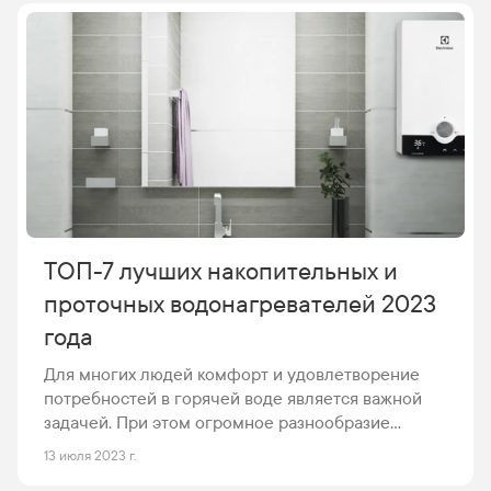
идеального микроклимата, но и прекрасным
элементом художественного оформления
интерьера. Семерка лучших дизайнерских
кондиционеров 2023 по версии MirCli.ru Мы
рассмотрим варианты в широком ценовом
диапазоне, чтобы каждый смог подобрать для
себя идеальный вариант.
ТОП-7 лучших накопительных и
проточных водонагревателей 2023
года
Для многих людей комфорт и удовлетворение
потребностей в горячей воде является важной
задачей. При этом огромное разнообразие
водонагревателей, предлагаемых
13 июля 2023 г.
производителями, может осложнять выбор.