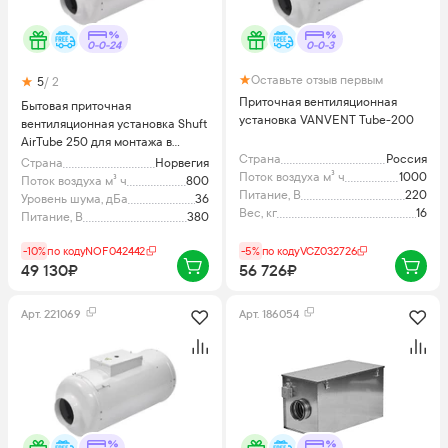
0-0-24
0-0-3
Оставьте отзыв первым
5
/ 2
Приточная вентиляционная
Бытовая приточная
установка VANVENT Tube-200
вентиляционная установка Shuft
AirTube 250 для монтажа в
Страна
Россия
круглых воздуховодах
Страна
Норвегия
Поток воздуха м³ ч
1000
Поток воздуха м³ ч
800
Питание, В
220
Уровень шума, дБа
36
Вес, кг
16
Питание, В
380
-10%
по коду
NOF042442
-5%
по коду
VCZ032726
49 130₽
56 726₽
Арт.
221069
Арт.
186054