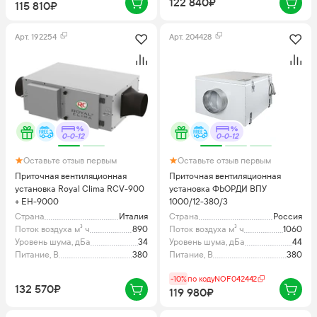
122 840₽
115 810₽
Арт.
192254
Арт.
204428
0-0-12
0-0-12
Оставьте отзыв первым
Оставьте отзыв первым
Приточная вентиляционная
Приточная вентиляционная
установка Royal Clima RCV-900
установка ФЬОРДИ ВПУ
+ EH-9000
1000/12-380/3
Страна
Италия
Страна
Россия
Поток воздуха м³ ч
890
Поток воздуха м³ ч
1060
Уровень шума, дБа
34
Уровень шума, дБа
44
Питание, В
380
Питание, В
380
-10%
по коду
NOF042442
132 570₽
119 980₽