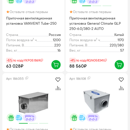
0-0-3
0-0-3
Оставьте отзыв первым
Оставьте отзыв первым
Приточная вентиляционная
Приточная вентиляционная
установка VANVENT Tube-250
установка General Climate GLP
250-6.0/380-2 AUTO
Страна
Россия
Страна
Китай
Поток воздуха м³ ч
1200
Поток воздуха м³ ч
1170
Питание, В
220
Питание, В
220/380
Вес, кг
16
Вес, кг
57
-5%
по коду
YKP051869
-4%
по коду
RQN058341
63 028₽
88 560₽
Арт.
186055
Арт.
186108
0-0-3
0-0-3
Оставьте отзыв первым
Оставьте отзыв первым