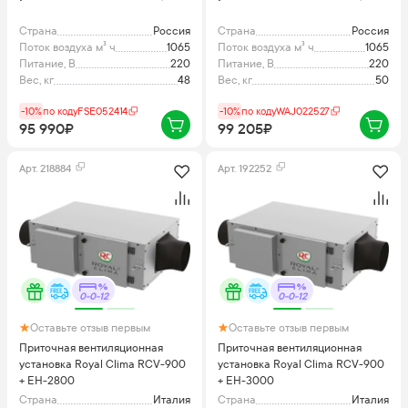
Страна
Россия
Страна
Россия
Поток воздуха м³ ч
1065
Поток воздуха м³ ч
1065
Питание, В
220
Питание, В
220
Вес, кг
48
Вес, кг
50
-10%
по коду
FSE052414
-10%
по коду
WAJ022527
95 990₽
99 205₽
Арт.
218884
Арт.
192252
0-0-12
0-0-12
Оставьте отзыв первым
Оставьте отзыв первым
Приточная вентиляционная
Приточная вентиляционная
установка Royal Clima RCV-900
установка Royal Clima RCV-900
+ EH-2800
+ EH-3000
Страна
Италия
Страна
Италия