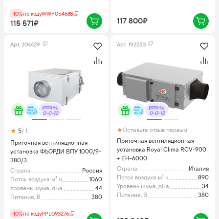
-10%
по коду
WWY054688
117 800₽
115 571₽
Арт.
204429
Арт.
192253
0-0-12
0-0-12
Оставьте отзыв первым
5
/ 1
Приточная вентиляционная
Приточная вентиляционная
установка Royal Clima RCV-900
установка ФЬОРДИ ВПУ 1000/9-
+ EH-6000
380/3
Страна
Италия
Страна
Россия
Поток воздуха м³ ч
890
Поток воздуха м³ ч
1060
Уровень шума, дБа
34
Уровень шума, дБа
44
Питание, В
380
Питание, В
380
-10%
по коду
PPL093276