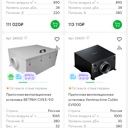
Поток воздуха м³ ч
890
Поток воздуха м³ ч
890
Уровень шума, дБа
34
Уровень шума, дБа
34
Питание, В
220
Питание, В
380
111 020₽
113 110₽
Арт.
280021
Арт.
258317
0-0-12
0-0-12
Оставьте отзыв первым
Оставьте отзыв первым
Приточная вентиляционная
Приточная вентиляционная
установка ВЕТРАН CVS.E-9,0
установка Ventmachine Colibri
EV1000
Страна
Россия
Страна
Россия
Поток воздуха м³ ч
1065
Поток воздуха м³ ч
1000
Питание, В
380
Уровень шума, дБа
30
Вес, кг
52
Питание, В
380