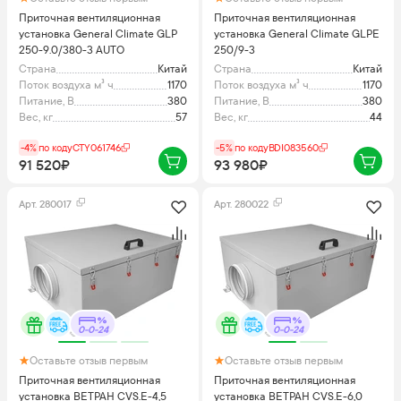
Приточная вентиляционная
Приточная вентиляционная
установка General Climate GLP
установка General Climate GLPE
250-9.0/380-3 AUTO
250/9-3
Страна
Китай
Страна
Китай
Поток воздуха м³ ч
1170
Поток воздуха м³ ч
1170
Питание, В
380
Питание, В
380
Вес, кг
57
Вес, кг
44
-4%
по коду
CTY061746
-5%
по коду
BDI083560
91 520₽
93 980₽
Арт.
280017
Арт.
280022
0-0-24
0-0-24
Оставьте отзыв первым
Оставьте отзыв первым
Приточная вентиляционная
Приточная вентиляционная
установка ВЕТРАН CVS.E-4,5
установка ВЕТРАН CVS.E-6,0