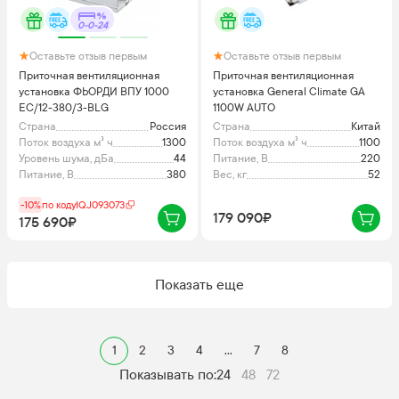
0-0-24
Оставьте отзыв первым
Оставьте отзыв первым
Приточная вентиляционная
Приточная вентиляционная
установка ФЬОРДИ ВПУ 1000
установка General Climate GA
ЕС/12-380/3-BLG
1100W AUTO
Страна
Россия
Страна
Китай
Поток воздуха м³ ч
1300
Поток воздуха м³ ч
1100
Уровень шума, дБа
44
Питание, В
220
Питание, В
380
Вес, кг
52
-10%
по коду
IQJ093073
179 090₽
175 690₽
Показать еще
1
2
3
4
...
7
8
Показывать по:
24
48
72