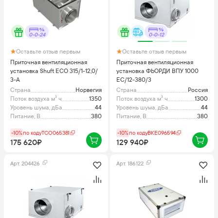
0-0-24
0-0-12
Оставьте отзыв первым
Оставьте отзыв первым
Приточная вентиляционная
Приточная вентиляционная
установка Shuft ECO 315/1-12,0/
установка ФЬОРДИ ВПУ 1000
3-A
EC/12-380/3
Страна
Норвегия
Страна
Россия
Поток воздуха м³ ч
1350
Поток воздуха м³ ч
1300
Уровень шума, дБа
44
Уровень шума, дБа
44
Питание, В
380
Питание, В
380
-10%
по коду
TCO065381
-10%
по коду
BKE096594
175 620₽
129 940₽
Арт.
204426
Арт.
186122