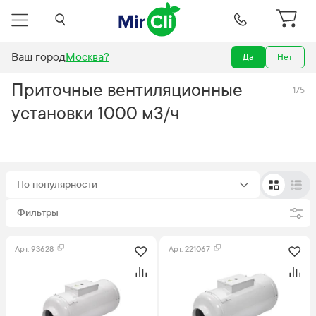
Ваш город
Москва
?
Да
Нет
я
Вентиляционные установки
Приточные
воздухообмен 1000 м3/ч
Приточные вентиляционные
175
установки 1000 м3/ч
По популярности
Фильтры
Арт.
93628
Арт.
221067