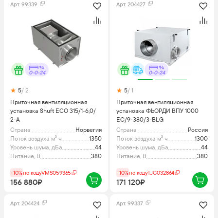
Арт.
99339
Арт.
204427
0-0-24
0-0-24
5
/ 2
5
/ 1
Приточная вентиляционная
Приточная вентиляционная
установка Shuft ECO 315/1-6,0/
установка ФЬОРДИ ВПУ 1000
2-A
ЕС/9-380/3-BLG
Страна
Норвегия
Страна
Россия
Поток воздуха м³ ч
1350
Поток воздуха м³ ч
1300
Уровень шума, дБа
44
Уровень шума, дБа
44
Питание, В
380
Питание, В
380
-10%
по коду
VMS059365
-10%
по коду
TJC032864
156 880₽
171 120₽
Арт.
204424
Арт.
99337