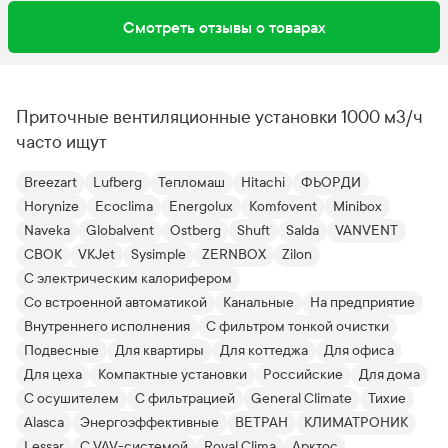
Смотреть отзывы о товарах
Приточные вентиляционные установки 1000 м3/ч
часто ищут
Breezart
Lufberg
Тепломаш
Hitachi
ФЬОРДИ
Horynize
Ecoclima
Energolux
Komfovent
Minibox
Naveka
Globalvent
Ostberg
Shuft
Salda
VANVENT
СВОК
VKJet
Sysimple
ZERNBOX
Zilon
С электрическим калорифером
Со встроенной автоматикой
Канальные
На предприятие
Внутреннего исполнения
C фильтром тонкой очистки
Подвесные
Для квартиры
Для коттеджа
Для офиса
Для цеха
Компактные установки
Российские
Для дома
С осушителем
С фильтрацией
General Climate
Тихие
Alasca
Энергоэффективные
ВЕТРАН
КЛИМАТРОНИК
Lessar
С VAV-системой
Royal Clima
Арктос