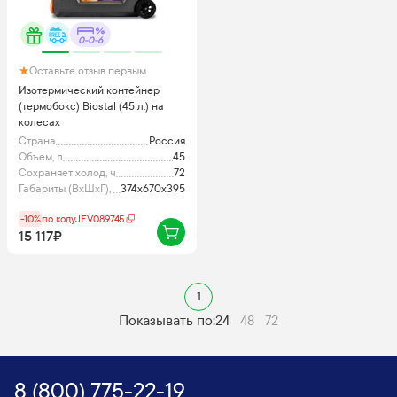
0-0-6
Оставьте отзыв первым
Изотермический контейнер
(термобокс) Biostal (45 л.) на
колесах
Страна
Россия
Объем, л
45
Сохраняет холод, ч
72
Габариты (ВхШхГ), мм
374x670x395
-10%
по коду
JFV089745
15 117₽
1
Показывать по:
24
48
72
8 (800) 775-22-19