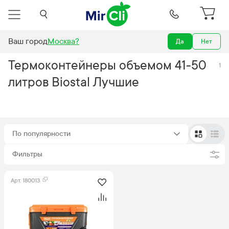
Ваш город
Москва
?
Да
Нет
олодильники
Термоконтейнеры
объем 41-50 литров
Biostal
Лучшие
Термоконтейнеры объемом 41-50
1
литров Biostal Лучшие
По популярности
Фильтры
Арт.
180013