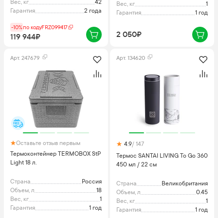
Вес, кг
42
Вес, кг
1
Гарантия
2 года
Гарантия
1 год
-10%
по коду
FRZ099417
2 050₽
119 944₽
Арт.
247679
Арт.
134620
Оставьте отзыв первым
4.9
/ 147
Термоконтейнер TERMOBOX StP
Термос SANTAI LIVING To Go 360
Light 18 л.
450 мл / 22 см
Страна
Россия
Страна
Великобритания
Объем, л
18
Объем, л
0.45
Вес, кг
1
Вес, кг
1
Гарантия
1 год
Гарантия
1 год