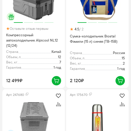
Оставьте отзыв первым
4.5
/ 2
Компрессорный
Сумка-холодильник Biostal
автохолодильник Alpicool NL12
Фэмили (15 л) синяя (TВ-15В)
(12/24)
Страна
Китай
Страна
Россия
Объем, л
12
Объем, л
15
Вес, кг
7
Вес, кг
2
Гарантия
1 год
Гарантия
1 год
12 499₽
2 120₽
Арт.
247680
Арт.
175670