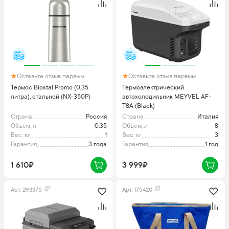
Оставьте отзыв первым
Оставьте отзыв первым
Термос Biostal Promo (0,35
Термоэлектрический
литра), стальной (NX-350P)
автохолодильник MEYVEL AF-
T8A (Black)
Страна
Россия
Страна
Италия
Объем, л
0.35
Объем, л
8
Вес, кг
1
Вес, кг
3
Гарантия
3 года
Гарантия
1 год
1 610₽
3 999₽
Арт.
293375
Арт.
175420