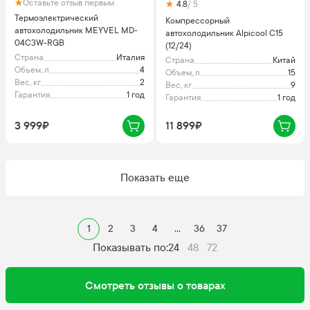
Оставьте отзыв первым
4.8
/ 5
Термоэлектрический
Компрессорный
автохолодильник MEYVEL MD-
автохолодильник Alpicool C15
04C3W-RGB
(12/24)
Страна
Италия
Страна
Китай
Объем, л
4
Объем, л
15
Вес, кг
2
Вес, кг
9
Гарантия
1 год
Гарантия
1 год
3 999₽
11 899₽
Показать еще
1
2
3
4
...
36
37
Показывать по:
24
48
72
Смотреть отзывы о товарах