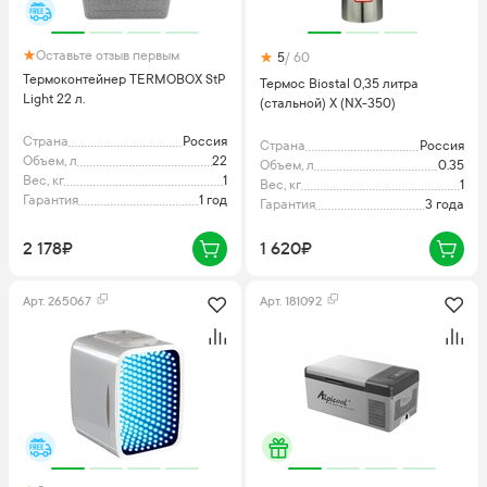
Оставьте отзыв первым
5
/ 60
Термоконтейнер TERMOBOX StP
Термос Biostal 0,35 литра
Light 22 л.
(стальной) X (NX-350)
Страна
Россия
Страна
Россия
Объем, л
22
Объем, л
0.35
Вес, кг
1
Вес, кг
1
Гарантия
1 год
Гарантия
3 года
2 178₽
1 620₽
Арт.
265067
Арт.
181092