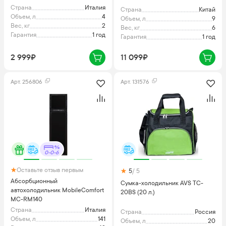
Страна
Италия
Страна
Китай
Объем, л
4
Объем, л
9
Вес, кг
2
Вес, кг
6
Гарантия
1 год
Гарантия
1 год
2 999₽
11 099₽
Арт.
256806
Арт.
131576
0-0-6
Оставьте отзыв первым
5
/ 5
Абсорбционный
Сумка-холодильник AVS TC-
автохолодильник MobileComfort
20BS (20 л.)
MC-RM140
Страна
Италия
Страна
Россия
Объем, л
141
Объем, л
20