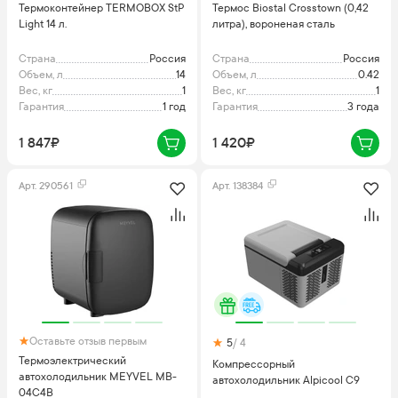
Термоконтейнер TERMOBOX StP
Термос Biostal Crosstown (0,42
Light 14 л.
литра), вороненая сталь
Страна
Россия
Страна
Россия
Объем, л
14
Объем, л
0.42
Вес, кг
1
Вес, кг
1
Гарантия
1 год
Гарантия
3 года
1 847₽
1 420₽
Арт.
290561
Арт.
138384
Оставьте отзыв первым
5
/ 4
Термоэлектрический
Компрессорный
автохолодильник MEYVEL MB-
автохолодильник Alpicool C9
04C4B