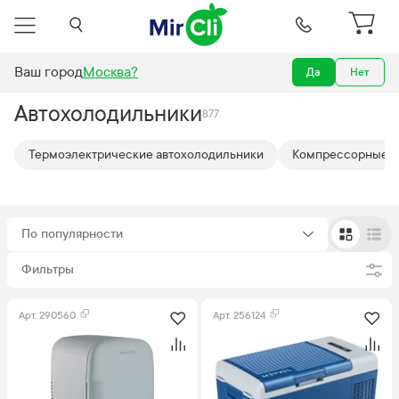
Ваш город
Москва
?
Да
Нет
Автохолодильники
Автохолодильники
877
Термоэлектрические автохолодильники
Компрессорные а
По популярности
Фильтры
Арт.
290560
Арт.
256124