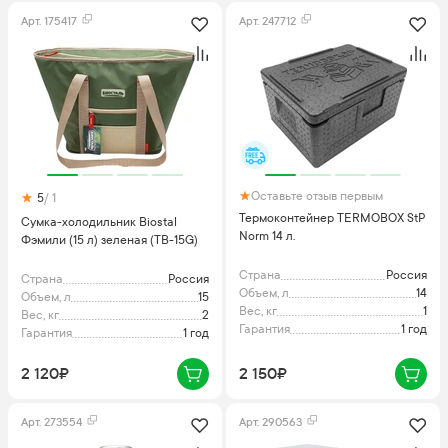
Арт.
175417
Арт.
247712
Оставьте отзыв первым
5
/ 1
Термоконтейнер TERMOBOX StP
Сумка-холодильник Biostal
Norm 14 л.
Фэмили (15 л) зеленая (TВ-15G)
Страна
Россия
Страна
Россия
Объем, л
14
Объем, л
15
Вес, кг
1
Вес, кг
2
Гарантия
1 год
Гарантия
1 год
2 120₽
2 150₽
Арт.
273554
Арт.
290563