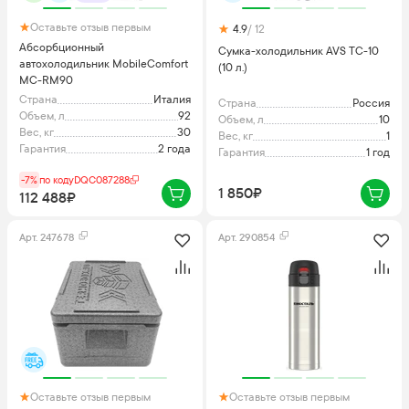
Оставьте отзыв первым
4.9
/ 12
Абсорбционный
Сумка-холодильник AVS TC-10
автохолодильник MobileComfort
(10 л.)
MC-RM90
Страна
Италия
Страна
Россия
Объем, л
92
Объем, л
10
Вес, кг
30
Вес, кг
1
Гарантия
2 года
Гарантия
1 год
-7%
по коду
DQC087288
1 850₽
112 488₽
Арт.
247678
Арт.
290854
Оставьте отзыв первым
Оставьте отзыв первым