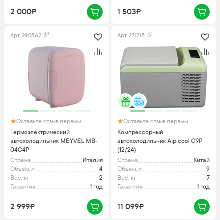
2 000₽
1 503₽
Арт.
290562
Арт.
271715
Оставьте отзыв первым
Оставьте отзыв первым
Термоэлектрический
Компрессорный
автохолодильник MEYVEL MB-
автохолодильник Alpicool C9P
04C4P
(12/24)
Страна
Италия
Страна
Китай
Объем, л
4
Объем, л
9
Вес, кг
2
Вес, кг
7
Гарантия
1 год
Гарантия
1 год
2 999₽
11 099₽