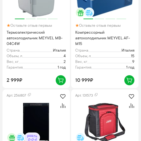
Оставьте отзыв первым
Оставьте отзыв первым
Термоэлектрический
Компрессорный
автохолодильник MEYVEL MB-
автохолодильник MEYVEL AF-
04C4W
M15
Страна
Италия
Страна
Италия
Объем, л
4
Объем, л
15
Вес, кг
2
Вес, кг
9
Гарантия
1 год
Гарантия
1 год
2 999₽
10 999₽
Арт.
256807
Арт.
131573
0-0-4