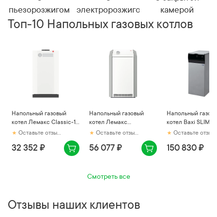
пьезорозжигом
электророзжигом
камерой
Топ-10 Напольных газовых котлов
Напольный газовый
Напольный газовый
Напольный газов
котел Лемакс Classic-10
котел Лемакс
котел Baxi SLIM 1.
(138173)
Премиум-20 (010309)
4E
Оставьте отзыв первым
Оставьте отзыв первым
Оставьте отзыв первым
32 352 ₽
56 077 ₽
150 830 ₽
Смотреть все
Отзывы наших клиентов