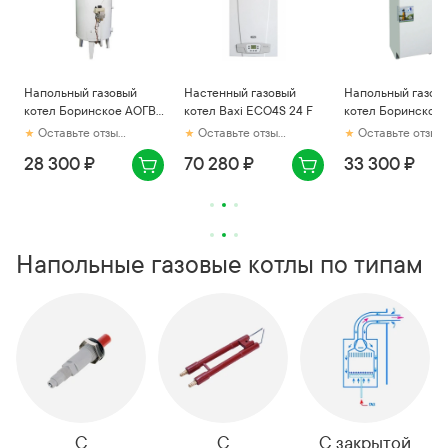
Напольный газовый
Настенный газовый
Напольный газов
котел Боринское АОГВ
котел Baxi ECO4S 24 F
котел Боринское 
-11,6 РК TGV
11,6 - 1 (М ) " EURO
Оставьте отзыв первым
Оставьте отзыв первым
Оставьте отзыв первым
28 300 ₽
70 280 ₽
33 300 ₽
Напольные газовые котлы по типам
С
С
С закрытой