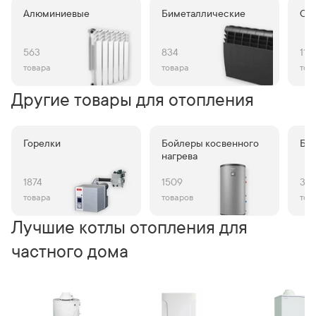
Алюминиевые
Биметаллические
Ста
563
834
110
товара
товара
тов
Другие товары для отопления
Горелки
Бойлеры косвенного
Бу
нагрева
1874
1509
38
товара
товаров
тов
Лучшие котлы отопления для
частного дома