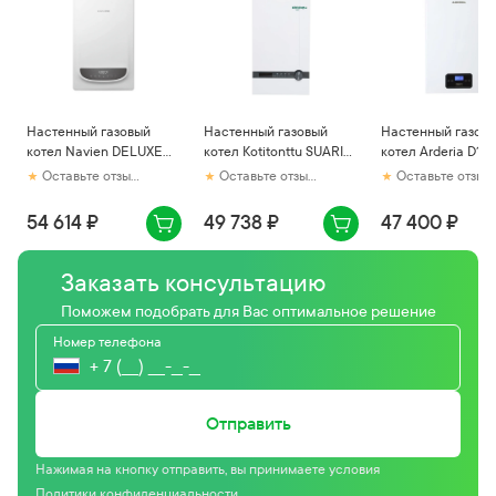
Настенный газовый
Настенный газовый
Настенный газов
котел Navien DELUXE
котел Kotitonttu SUARI
котел Arderia D16 
ONE-24k
S13 OK
v3
Оставьте отзыв первым
Оставьте отзыв первым
Оставьте отзыв первым
54 614 ₽
49 738 ₽
47 400 ₽
Заказать консультацию
Поможем подобрать для Вас оптимальное решение
Номер телефона
Отправить
Нажимая на кнопку отправить, вы принимаете условия
Политики конфиденциальности