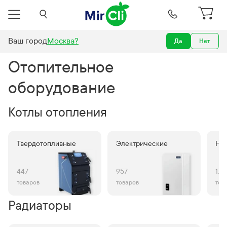
Ваш город
Москва
?
Да
Нет
Отопление
Отопительное
оборудование
Котлы отопления
Твердотопливные
Электрические
Нас
447
957
172
товаров
товаров
тов
Радиаторы