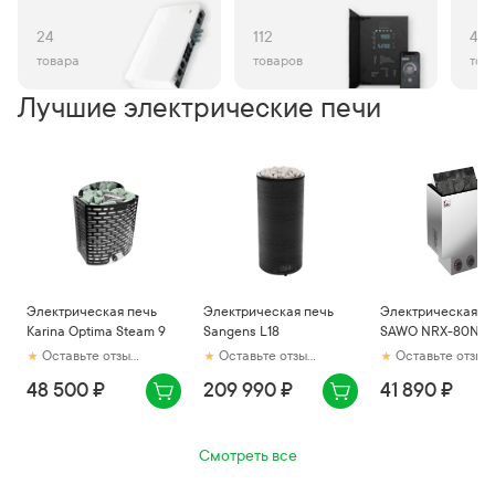
24
112
47
товара
товаров
тов
Лучшие электрические печи
Электрическая печь
Электрическая печь
Электрическая п
Karina Optima Steam 9
Sangens L18
SAWO NRX-80NB-
Оставьте отзыв первым
Оставьте отзыв первым
Оставьте отзыв первым
48 500 ₽
209 990 ₽
41 890 ₽
Смотреть все