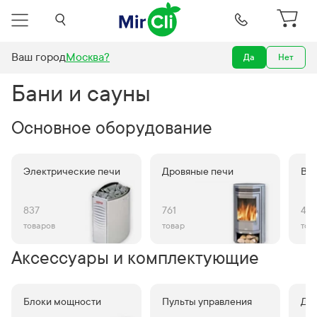
Ваш город
Москва
?
Да
Нет
Бани и сауны
Бани и сауны
Основное оборудование
Электрические печи
Дровяные печи
Всё
837
761
491
товаров
товар
тов
Аксессуары и комплектующие
Блоки мощности
Пульты управления
Да