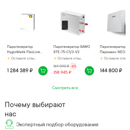
Парогенератор
Парогенератор SAWO
Парогенератор
HygroMatik FlexLine
STE-75-C1/3-V2
Паромакс NEO-
FLE65-TSPA
Интеллект 12кВт
Оставьте отзыв первым
Оставьте отзыв первым
Оставьте отзыв первым
169 090
₽
-
6
%
1 284 389 ₽
144 800 ₽
158 945 ₽
Смотреть все
Почему выбирают
нас
Экспертный подбор оборудования