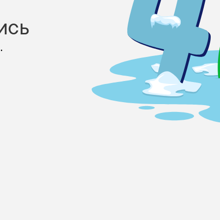
ись
.